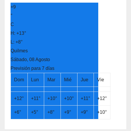
+
9
°
C
H:
+
13°
L:
+
8°
Quilmes
Sábado, 08 Agosto
Previsión para 7 días
Dom
Lun
Mar
Mié
Jue
Vie
+
12°
+
11°
+
10°
+
10°
+
11°
+
12°
+
6°
+
5°
+
8°
+
9°
+
9°
+
10°