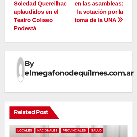
Soledad Quereilhac
en las asambleas:
de
aplaudidos en el
la votación por la
entradas
Teatro Coliseo
toma de la UNA
Podestá
By
elmegafonodequilmes.com.ar
Related Post
LOCALES
NACIONALES
PROVINCIALES
SALUD