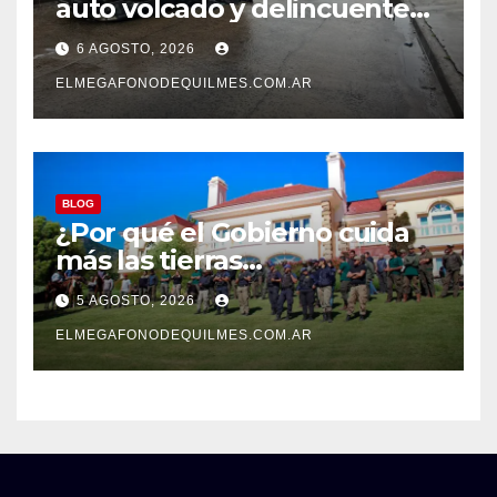
auto volcado y delincuentes
detenidos en San Francisco
6 AGOSTO, 2026
Solano
ELMEGAFONODEQUILMES.COM.AR
BLOG
¿Por qué el Gobierno cuida
más las tierras
extranjerizadas que el
5 AGOSTO, 2026
patrimonio de todos los
argentinos?
ELMEGAFONODEQUILMES.COM.AR