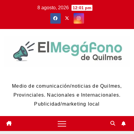
Skip
8 agosto, 2026
12:01 pm
to
content
El Megáfono de Quilmes
Medio de comunicación/noticias de Quilmes,
Provinciales. Nacionales e Internacionales.
Publicidad/marketing local