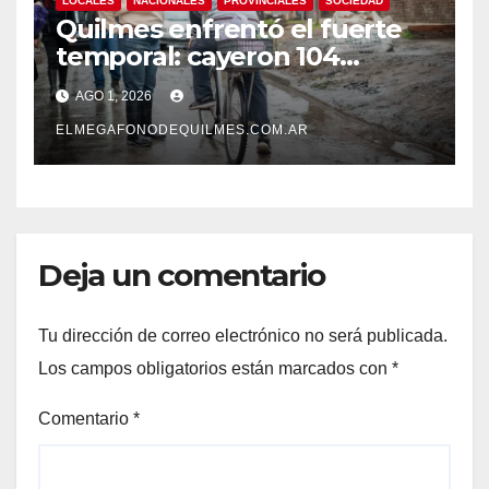
LOCALES
NACIONALES
PROVINCIALES
SOCIEDAD
Quilmes enfrentó el fuerte
temporal: cayeron 104
milímetros de lluvia en 24
AGO 1, 2026
horas.
ELMEGAFONODEQUILMES.COM.AR
Deja un comentario
Tu dirección de correo electrónico no será publicada.
Los campos obligatorios están marcados con
*
Comentario
*