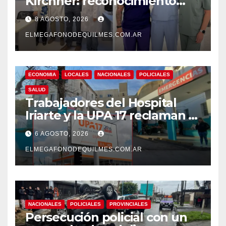
Kirchner: reconocimiento
internacional a la calidad de
8 AGOSTO, 2026
su atención
ELMEGAFONODEQUILMES.COM.AR
ECONOMIA
LOCALES
NACIONALES
POLICIALES
SALUD
Trabajadores del Hospital
Iriarte y la UPA 17 reclaman el
pase a planta de becarios y
6 AGOSTO, 2026
mejoras laborales
ELMEGAFONODEQUILMES.COM.AR
NACIONALES
POLICIALES
PROVINCIALES
Persecución policial con un