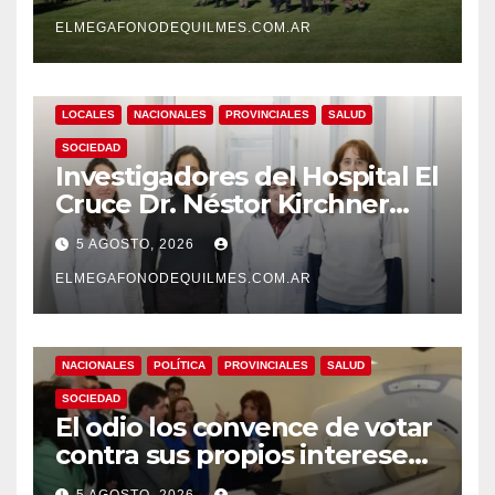
patrimonio de todos los
argentinos?
ELMEGAFONODEQUILMES.COM.AR
LOCALES
NACIONALES
PROVINCIALES
SALUD
SOCIEDAD
Investigadores del Hospital El
Cruce Dr. Néstor Kirchner
desarrollan un estudio
5 AGOSTO, 2026
pionero sobre el
envejecimiento cerebral y las
ELMEGAFONODEQUILMES.COM.AR
demencias
NACIONALES
POLÍTICA
PROVINCIALES
SALUD
SOCIEDAD
El odio los convence de votar
contra sus propios intereses.
Una Sociedad atrapada en la