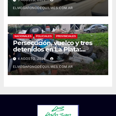
5 AGOSTO, 2026
grieta
ELMEGAFONODEQUILMES.COM.AR
NACIONALES
POLICIALES
PROVINCIALES
Persecución, vuelco y tres
detenidos en La Plata:
recuperaron motos robadas
4 AGOSTO, 2026
tras un operativo policial
ELMEGAFONODEQUILMES.COM.AR