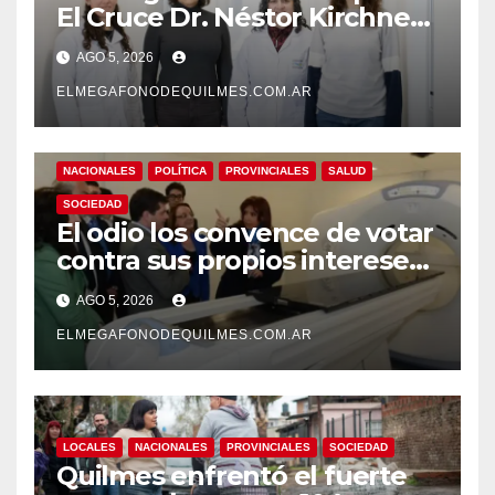
El Cruce Dr. Néstor Kirchner
desarrollan un estudio
AGO 5, 2026
pionero sobre el
envejecimiento cerebral y las
ELMEGAFONODEQUILMES.COM.AR
demencias
NACIONALES
POLÍTICA
PROVINCIALES
SALUD
SOCIEDAD
El odio los convence de votar
contra sus propios intereses.
Una Sociedad atrapada en la
AGO 5, 2026
grieta
ELMEGAFONODEQUILMES.COM.AR
LOCALES
NACIONALES
PROVINCIALES
SOCIEDAD
Quilmes enfrentó el fuerte