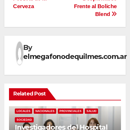
Cerveza
Frente al Boliche
Blend
By
elmegafonodequilmes.com.ar
Related Post
LOCALES
NACIONALES
PROVINCIALES
SALUD
SOCIEDAD
Investigadores del Hospital