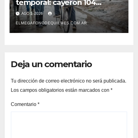
temporal: cayeron 104
milímetros de lluvia en 24
AGO 1, 2026
horas.
ELMEGAFONODEQUILMES.COM.AR
Deja un comentario
Tu dirección de correo electrónico no será publicada.
Los campos obligatorios están marcados con
*
Comentario
*