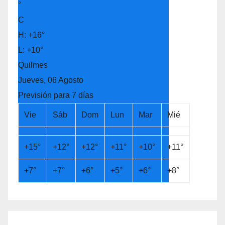
°
C
H:
+
16°
L:
+
10°
Quilmes
Jueves, 06 Agosto
Previsión para 7 días
Vie
Sáb
Dom
Lun
Mar
Mié
+
15°
+
12°
+
12°
+
11°
+
10°
+
11°
+
7°
+
7°
+
6°
+
5°
+
6°
+
8°