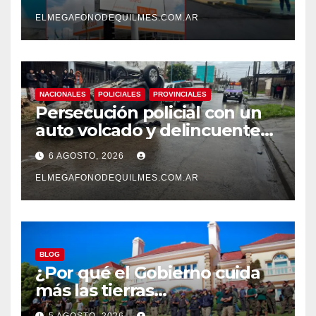
mejoras laborales
ELMEGAFONODEQUILMES.COM.AR
NACIONALES
POLICIALES
PROVINCIALES
Persecución policial con un
auto volcado y delincuentes
detenidos en San Francisco
6 AGOSTO, 2026
Solano
ELMEGAFONODEQUILMES.COM.AR
BLOG
¿Por qué el Gobierno cuida
más las tierras
extranjerizadas que el