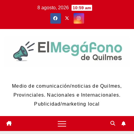
Skip
8 agosto, 2026
10:59 am
to
content
El Megáfono de Quilmes
Medio de comunicación/noticias de Quilmes,
Provinciales. Nacionales e Internacionales.
Publicidad/marketing local