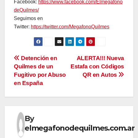
Facebook:
https://www.facebook.com/Elmegafono
deQuilmes/
Seguimos en
Twitter:
https://twitter.com/MegafonoQuilmes
Navegación
Detención en
ALERTA!!! Nueva
Quilmes de un
Estafa con Códigos
de
Fugitivo por Abuso
QR en Autos
entradas
en España
By
elmegafonodequilmes.com.ar