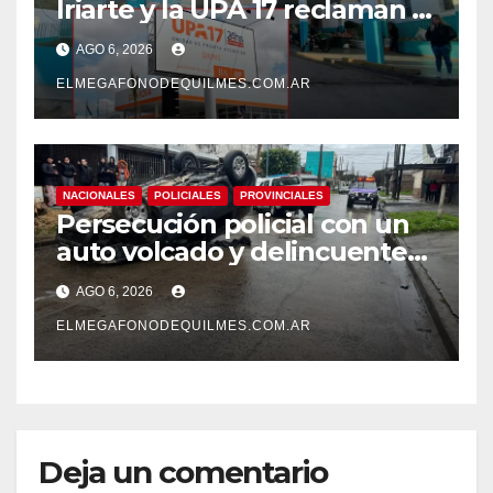
Iriarte y la UPA 17 reclaman el
pase a planta de becarios y
AGO 6, 2026
mejoras laborales
ELMEGAFONODEQUILMES.COM.AR
NACIONALES
POLICIALES
PROVINCIALES
Persecución policial con un
auto volcado y delincuentes
detenidos en San Francisco
AGO 6, 2026
Solano
ELMEGAFONODEQUILMES.COM.AR
Deja un comentario