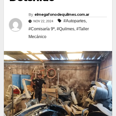
By
elmegafonodequilmes.com.ar
#Autopartes
,
NOV 22, 2024
#Comisaría 9ª
,
#Quilmes
,
#Taller
Mecánico