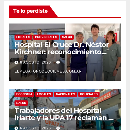
Te lo perdiste
LOCALES
PROVINCIALES
SALUD
Hospital El Cruce Dr. Néstor
Kirchner: reconocimiento
internacional a la calidad de
8 AGOSTO, 2026
su atención
ELMEGAFONODEQUILMES.COM.AR
ECONOMIA
LOCALES
NACIONALES
POLICIALES
SALUD
Trabajadores del Hospital
Iriarte y la UPA 17 reclaman el
pase a planta de becarios y
6 AGOSTO, 2026