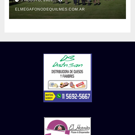
5 AGOSTO, 2026
patrimonio de todos los
argentinos?
ELMEGAFONODEQUILMES.COM.AR