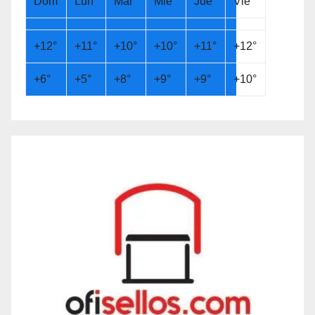
Dom
Lun
Mar
Mié
Jue
Vie
+
12°
+
11°
+
10°
+
10°
+
11°
+
12°
+
6°
+
5°
+
8°
+
9°
+
9°
+
10°