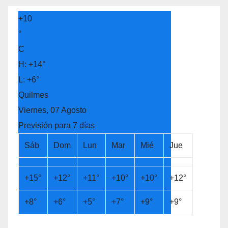
+
10
°
C
H:
+
14°
L:
+
6°
Quilmes
Viernes, 07 Agosto
Previsión para 7 días
Sáb
Dom
Lun
Mar
Mié
Jue
+
15°
+
12°
+
11°
+
10°
+
10°
+
12°
+
8°
+
6°
+
5°
+
7°
+
9°
+
9°