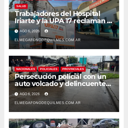
SALUD
Trabajadores del Hospital
Iriarte y la UPA 17 reclaman el
pase a planta de becarios y
AGO 6, 2026
mejoras laborales
ELMEGAFONODEQUILMES.COM.AR
NACIONALES
POLICIALES
PROVINCIALES
Persecución policial con un
auto volcado y delincuentes
detenidos en San Francisco
AGO 6, 2026
Solano
ELMEGAFONODEQUILMES.COM.AR