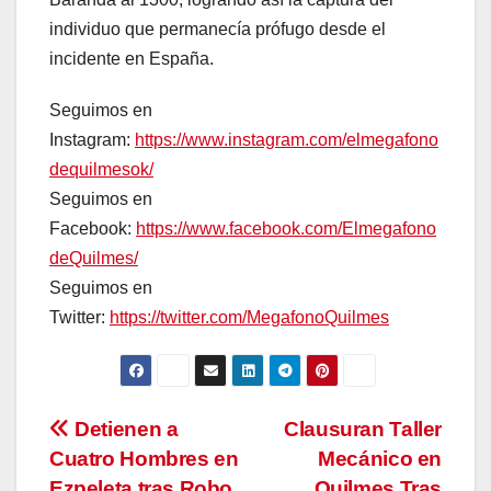
individuo que permanecía prófugo desde el
incidente en España.
Seguimos en
Instagram:
https://www.instagram.com/elmegafono
dequilmesok/
Seguimos en
Facebook:
https://www.facebook.com/Elmegafono
deQuilmes/
Seguimos en
Twitter:
https://twitter.com/MegafonoQuilmes
Navegación
Detienen a
Clausuran Taller
Cuatro Hombres en
Mecánico en
de
Ezpeleta tras Robo
Quilmes Tras