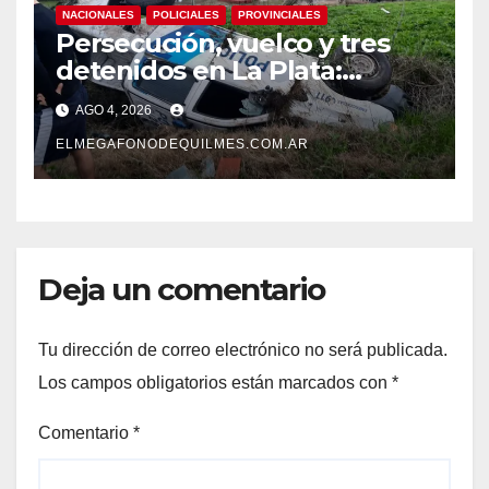
NACIONALES
POLICIALES
PROVINCIALES
Persecución, vuelco y tres
detenidos en La Plata:
recuperaron motos robadas
AGO 4, 2026
tras un operativo policial
ELMEGAFONODEQUILMES.COM.AR
Deja un comentario
Tu dirección de correo electrónico no será publicada.
Los campos obligatorios están marcados con
*
Comentario
*