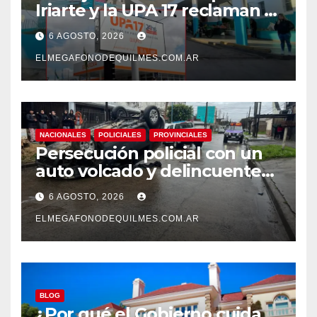
Iriarte y la UPA 17 reclaman el
pase a planta de becarios y
6 AGOSTO, 2026
mejoras laborales
ELMEGAFONODEQUILMES.COM.AR
NACIONALES
POLICIALES
PROVINCIALES
Persecución policial con un
auto volcado y delincuentes
detenidos en San Francisco
6 AGOSTO, 2026
Solano
ELMEGAFONODEQUILMES.COM.AR
BLOG
¿Por qué el Gobierno cuida