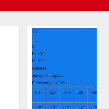
+
14
°
C
H:
+
15°
L:
+
10°
Quilmes
Jueves, 06 Agosto
Previsión para 7 días
Vie
Sáb
Dom
Lun
Mar
Mi
+
15°
+
12°
+
12°
+
10°
+
10°
+
1