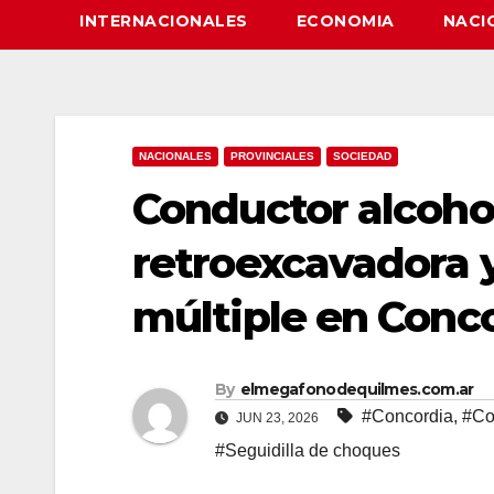
INTERNACIONALES
ECONOMIA
NACI
NACIONALES
PROVINCIALES
SOCIEDAD
Conductor alcoho
retroexcavadora 
múltiple en Conc
By
elmegafonodequilmes.com.ar
#Concordia
,
#Co
JUN 23, 2026
#Seguidilla de choques