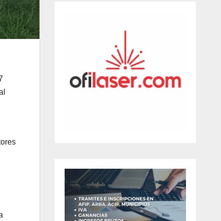
7
al
tores
a