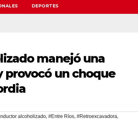
ONALES
DEPORTES
lizado manejó una
y provocó un choque
ordia
nductor alcoholizado
,
#Entre Ríos
,
#Retroexcavadora
,