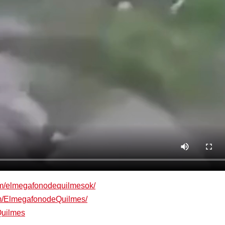
om/elmegafonodequilmesok/
om/ElmegafonodeQuilmes/
Quilmes