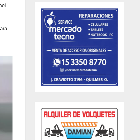
hol
para