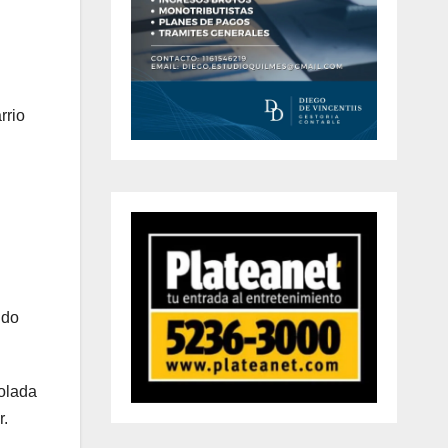
rrio
ndo
rolada
r.