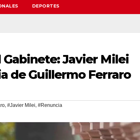
ONALES
DEPORTES
 Gabinete: Javier Milei
ia de Guillermo Ferraro
aro
,
#Javier Milei
,
#Renuncia