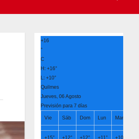
+
16
°
C
H:
+
16°
L:
+
10°
Quilmes
Jueves, 06 Agosto
Previsión para 7 días
Vie
Sáb
Dom
Lun
Mar
Mi
+
15°
+
12°
+
12°
+
11°
+
10°
+
1