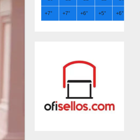
+
7°
+
7°
+
6°
+
5°
+
6°
+
8