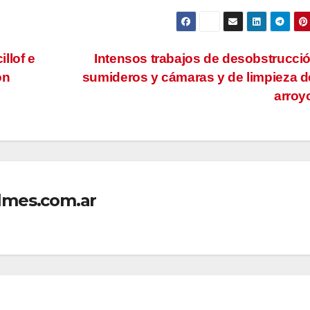
llof e
Intensos trabajos de desobstrucci
ón
sumideros y cámaras y de limpieza d
arro
lmes.com.ar