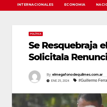
INTERNACIONALES
ECONOMIA
NACI
POLÍTICA
Se Resquebraja el
Solicitala Renunc
By
elmegafonodequilmes.com.ar
#Guillermo Ferr
ENE 25, 2024