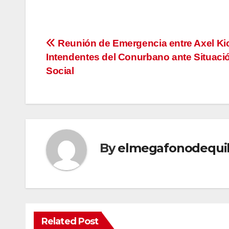
Navegación
Reunión de Emergencia entre Axel Kici
Intendentes del Conurbano ante Situaci
de
Social
entradas
By
elmegafonodequi
Related Post