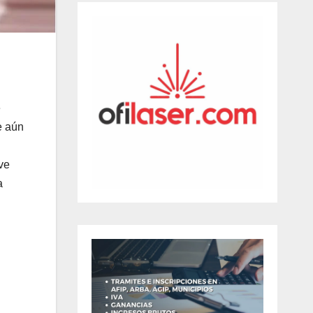
e
e aún
ve
a