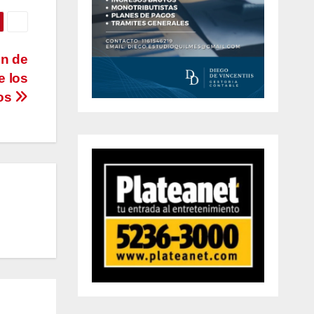
ón de
e los
yos