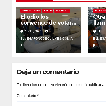
NACIONALES
POLÍTICA
PROVINCIALES
SALUD
SOCIEDAD
ECONOMI
El odio los
Otra
convence de votar
llam
contra sus propios
tamb
AGO 5, 2026
JUL 3
intereses. Una
con 
Sociedad atrapada
ELMEGAFONODEQUILMES.COM.A
ELMEGA
en la grieta
R
R
Deja un comentario
Tu dirección de correo electrónico no será publicada.
Comentario
*