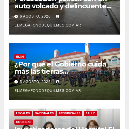
auto volcado y delincuentes
detenidos en San Francisco
6 AGOSTO, 2026
Solano
ELMEGAFONODEQUILMES.COM.AR
BLOG
¿Por qué el Gobierno cuida
más las tierras
extranjerizadas que el
5 AGOSTO, 2026
patrimonio de todos los
argentinos?
ELMEGAFONODEQUILMES.COM.AR
LOCALES
NACIONALES
PROVINCIALES
SALUD
SOCIEDAD