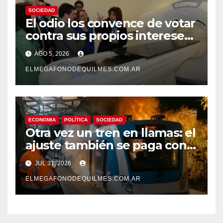
SOCIEDAD
El odio los convence de votar
contra sus propios intereses.
Una Sociedad atrapada en la
AGO 5, 2026
grieta
ELMEGAFONODEQUILMES.COM.AR
ECONOMIA
POLÍTICA
SOCIEDAD
Otra vez un tren en llamas: el
ajuste también se paga con
seguridad
JUL 31, 2026
ELMEGAFONODEQUILMES.COM.AR