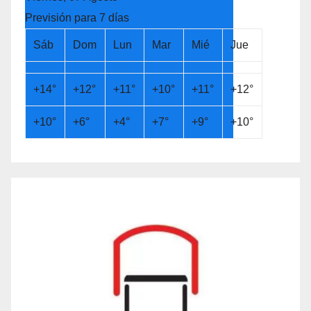
Previsión para 7 días
Sáb
Dom
Lun
Mar
Mié
Jue
+
14°
+
12°
+
11°
+
10°
+
11°
+
12°
+
10°
+
6°
+
4°
+
7°
+
9°
+
10°