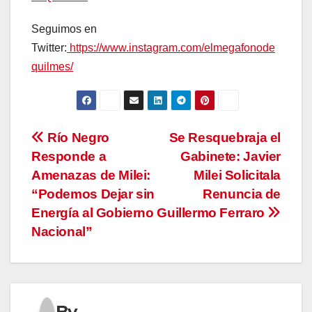
Seguimos en
Twitter:
https://www.instagram.com/elmegafonode
quilmes/
Navegación
Río Negro
Se Resquebraja el
Responde a
Gabinete: Javier
de
Amenazas de Milei:
Milei Solicitala
entradas
“Podemos Dejar sin
Renuncia de
Energía al Gobierno
Guillermo Ferraro
Nacional”
By