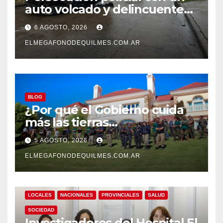
auto volcado y delincuentes
detenidos en San Francisco
6 AGOSTO, 2026
Solano
ELMEGAFONODEQUILMES.COM.AR
BLOG
¿Por qué el Gobierno cuida
más las tierras
extranjerizadas que el
5 AGOSTO, 2026
patrimonio de todos los
argentinos?
ELMEGAFONODEQUILMES.COM.AR
LOCALES
NACIONALES
PROVINCIALES
SALUD
SOCIEDAD
Investigadores del Hospital El