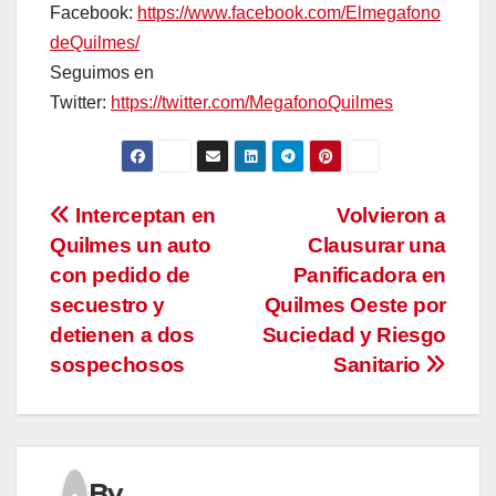
Facebook:
https://www.facebook.com/Elmegafono
deQuilmes/
Seguimos en
Twitter:
https://twitter.com/MegafonoQuilmes
Navegación
Interceptan en
Volvieron a
Quilmes un auto
Clausurar una
de
con pedido de
Panificadora en
entradas
secuestro y
Quilmes Oeste por
detienen a dos
Suciedad y Riesgo
sospechosos
Sanitario
By