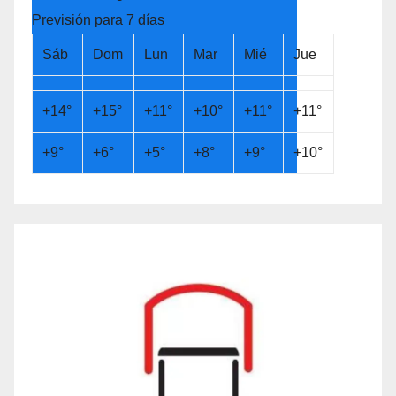
Previsión para 7 días
Sáb
Dom
Lun
Mar
Mié
Jue
+
14°
+
15°
+
11°
+
10°
+
11°
+
11°
+
9°
+
6°
+
5°
+
8°
+
9°
+
10°