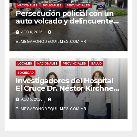
NACIONALES
POLICIALES
PROVINCIALES
Persecución policial con un
auto volcado y delincuentes
detenidos en San Francisco
AGO 6, 2026
Solano
ELMEGAFONODEQUILMES.COM.AR
LOCALES
NACIONALES
PROVINCIALES
SALUD
SOCIEDAD
Investigadores del Hospital
El Cruce Dr. Néstor Kirchner
desarrollan un estudio
AGO 5, 2026
pionero sobre el
envejecimiento cerebral y las
ELMEGAFONODEQUILMES.COM.AR
demencias