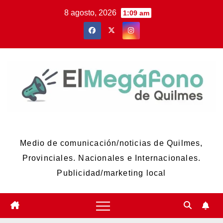
Skip
8 agosto, 2026
1:09 am
to
content
El Megáfono de Quilmes
Medio de comunicación/noticias de Quilmes,
Provinciales. Nacionales e Internacionales.
Publicidad/marketing local