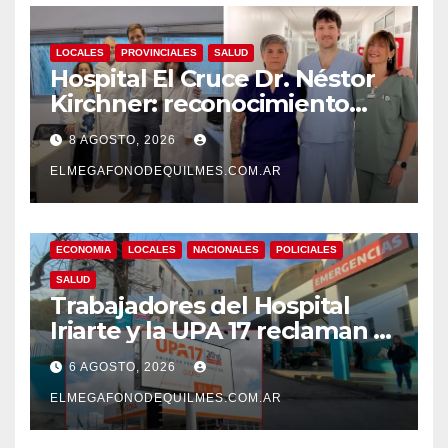
LOCALES
PROVINCIALES
SALUD
Hospital El Cruce Dr. Néstor
Kirchner: reconocimiento
internacional a la calidad de
8 AGOSTO, 2026
su atención
ELMEGAFONODEQUILMES.COM.AR
ECONOMIA
LOCALES
NACIONALES
POLICIALES
SALUD
Trabajadores del Hospital
Iriarte y la UPA 17 reclaman el
pase a planta de becarios y
6 AGOSTO, 2026
mejoras laborales
ELMEGAFONODEQUILMES.COM.AR