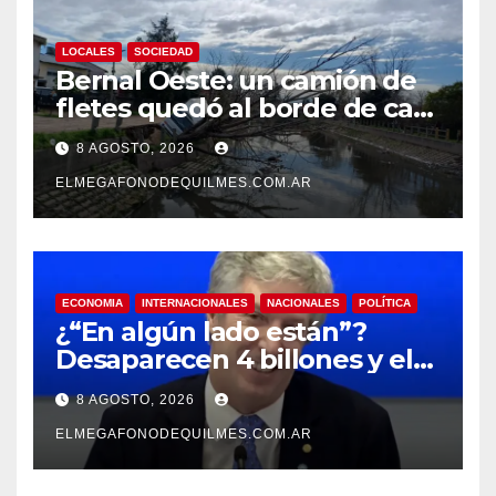
LOCALES
SOCIEDAD
Bernal Oeste: un camión de
fletes quedó al borde de caer
al arroyo Las Piedras
8 AGOSTO, 2026
ELMEGAFONODEQUILMES.COM.AR
ECONOMIA
INTERNACIONALES
NACIONALES
POLÍTICA
¿“En algún lado están”?
Desaparecen 4 billones y el
presidente del BCRA
8 AGOSTO, 2026
responde con una risita
ELMEGAFONODEQUILMES.COM.AR