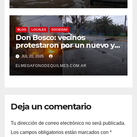
BLOG
LOCALES
SOCIEDAD
Don Bosco: vecinos
protestaron por un nuevo y
prolongado corte de luz tras
JUL 20, 2026
inundarse una cámara de
Edesur
ELMEGAFONODEQUILMES.COM.AR
Deja un comentario
Tu dirección de correo electrónico no será publicada.
Los campos obligatorios están marcados con
*