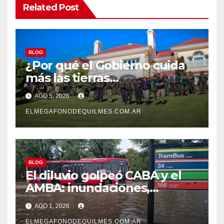
Related Post
BLOG
¿Por qué el Gobierno cuida
más las tierras
extranjerizadas que el
AGO 5, 2026
patrimonio de todos los
argentinos?
ELMEGAFONODEQUILMES.COM.AR
BLOG
El diluvio golpeó CABA y el
AMBA: inundaciones,
destrozos y más de 60 mil
AGO 1, 2026
usuarios sin luz
ELMEGAFONODEQUILMES.COM.AR