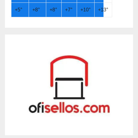
+
5°
+
8°
+
8°
+
7°
+
10°
+
13°