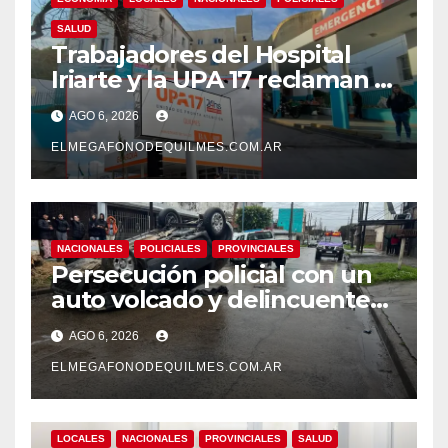
SALUD
Trabajadores del Hospital
Iriarte y la UPA 17 reclaman el
pase a planta de becarios y
AGO 6, 2026
mejoras laborales
ELMEGAFONODEQUILMES.COM.AR
NACIONALES
POLICIALES
PROVINCIALES
Persecución policial con un
auto volcado y delincuentes
detenidos en San Francisco
AGO 6, 2026
Solano
ELMEGAFONODEQUILMES.COM.AR
LOCALES
NACIONALES
PROVINCIALES
SALUD