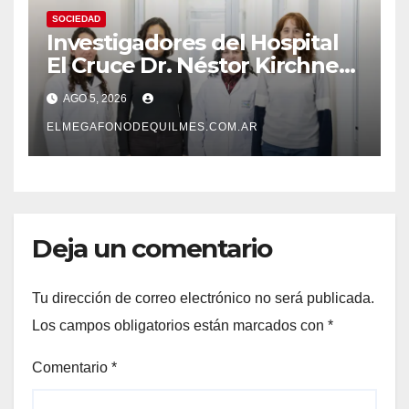
SOCIEDAD
Investigadores del Hospital
El Cruce Dr. Néstor Kirchner
desarrollan un estudio
AGO 5, 2026
pionero sobre el
envejecimiento cerebral y las
ELMEGAFONODEQUILMES.COM.AR
demencias
Deja un comentario
Tu dirección de correo electrónico no será publicada.
Los campos obligatorios están marcados con
*
Comentario
*