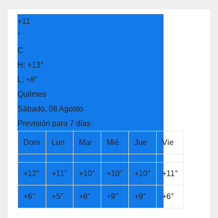
+
11
°
C
H:
+
13°
L:
+
8°
Quilmes
Sábado, 08 Agosto
Previsión para 7 días
Dom
Lun
Mar
Mié
Jue
Vie
+
12°
+
11°
+
10°
+
10°
+
10°
+
11°
+
6°
+
5°
+
8°
+
9°
+
9°
+
6°