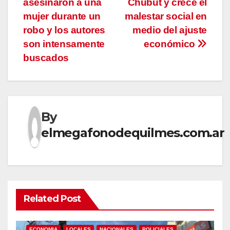
asesinaron a una
Chubut y crece el
de
mujer durante un
malestar social en
entradas
robo y los autores
medio del ajuste
son intensamente
económico
buscados
By
elmegafonodequilmes.com.ar
Related Post
ECONOMIA
LOCALES
NACIONALES
POLICIALES