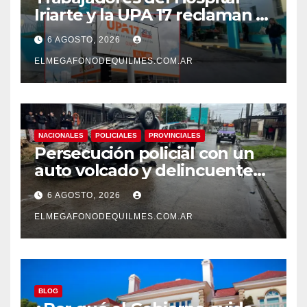
Iriarte y la UPA 17 reclaman el
pase a planta de becarios y
6 AGOSTO, 2026
mejoras laborales
ELMEGAFONODEQUILMES.COM.AR
NACIONALES
POLICIALES
PROVINCIALES
Persecución policial con un
auto volcado y delincuentes
detenidos en San Francisco
6 AGOSTO, 2026
Solano
ELMEGAFONODEQUILMES.COM.AR
BLOG