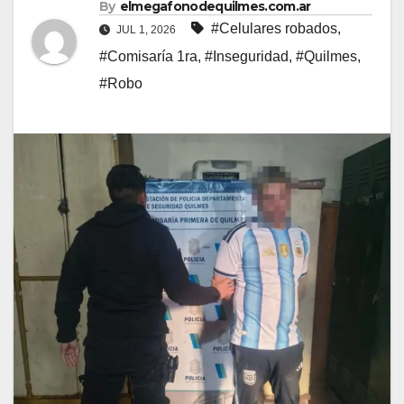
By
elmegafonodequilmes.com.ar
#Celulares robados
,
JUL 1, 2026
#Comisaría 1ra
,
#Inseguridad
,
#Quilmes
,
#Robo