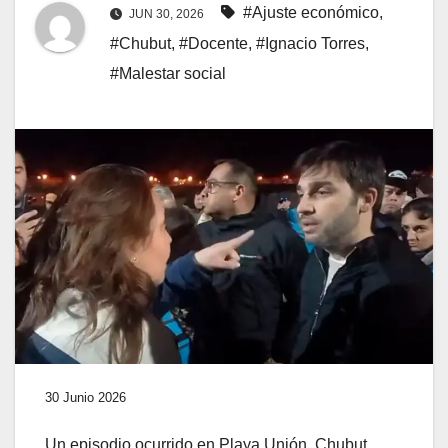
#Ajuste económico
,
JUN 30, 2026
#Chubut
,
#Docente
,
#Ignacio Torres
,
#Malestar social
30 Junio 2026
Un episodio ocurrido en Playa Unión, Chubut,