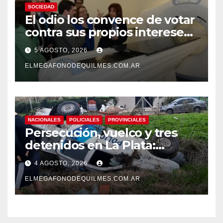
SOCIEDAD
El odio los convence de votar
contra sus propios intereses.
Una Sociedad atrapada en la
5 AGOSTO, 2026
grieta
ELMEGAFONODEQUILMES.COM.AR
NACIONALES
POLICIALES
PROVINCIALES
Persecución, vuelco y tres
detenidos en La Plata:
recuperaron motos robadas
4 AGOSTO, 2026
tras un operativo policial
ELMEGAFONODEQUILMES.COM.AR