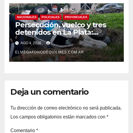
NACIONALES
POLICIALES
PROVINCIALES
Persecución, vuelco y tres
detenidos en La Plata:
recuperaron motos robadas
AGO 4, 2026
tras un operativo policial
ELMEGAFONODEQUILMES.COM.AR
Deja un comentario
Tu dirección de correo electrónico no será publicada.
Los campos obligatorios están marcados con
*
Comentario
*