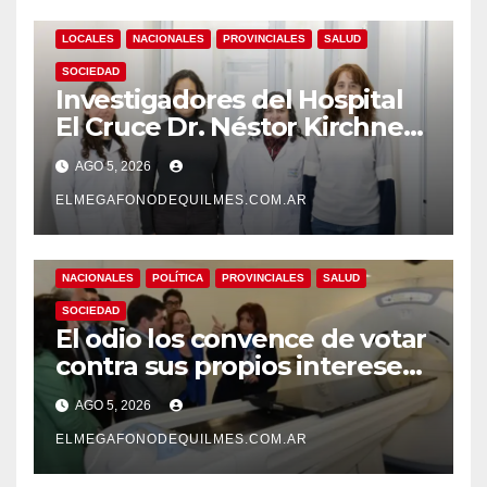
LOCALES
NACIONALES
PROVINCIALES
SALUD
SOCIEDAD
Investigadores del Hospital
El Cruce Dr. Néstor Kirchner
desarrollan un estudio
AGO 5, 2026
pionero sobre el
envejecimiento cerebral y las
ELMEGAFONODEQUILMES.COM.AR
demencias
NACIONALES
POLÍTICA
PROVINCIALES
SALUD
SOCIEDAD
El odio los convence de votar
contra sus propios intereses.
Una Sociedad atrapada en la
AGO 5, 2026
grieta
ELMEGAFONODEQUILMES.COM.AR