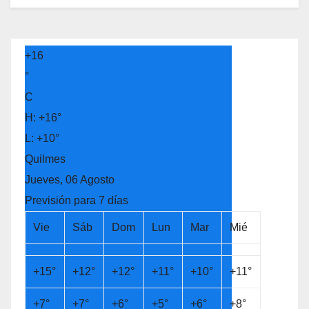
+
16
°
C
H:
+
16°
L:
+
10°
Quilmes
Jueves, 06 Agosto
Previsión para 7 días
Vie
Sáb
Dom
Lun
Mar
Mié
+
15°
+
12°
+
12°
+
11°
+
10°
+
11°
+
7°
+
7°
+
6°
+
5°
+
6°
+
8°