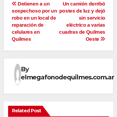
Navegación
Detienen a un
Un camión derribó
sospechoso por un
postes de luz y dejó
de
robo en un local de
sin servicio
entradas
reparación de
eléctrico a varias
celulares en
cuadras de Quilmes
Quilmes
Oeste
By
elmegafonodequilmes.com.ar
Related Post