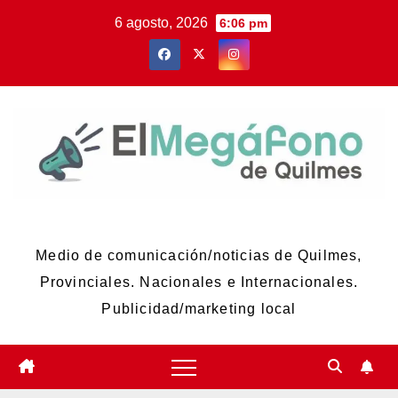
Skip
6 agosto, 2026
6:06 pm
to
content
El Megáfono de Quilmes
Medio de comunicación/noticias de Quilmes,
Provinciales. Nacionales e Internacionales.
Publicidad/marketing local