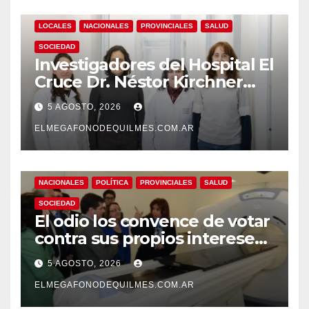
LOCALES
NACIONALES
PROVINCIALES
SALUD
SOCIEDAD
Investigadores del Hospital El
Cruce Dr. Néstor Kirchner
desarrollan un estudio
5 AGOSTO, 2026
pionero sobre el
envejecimiento cerebral y las
ELMEGAFONODEQUILMES.COM.AR
demencias
NACIONALES
POLÍTICA
PROVINCIALES
SALUD
SOCIEDAD
El odio los convence de votar
contra sus propios intereses.
Una Sociedad atrapada en la
5 AGOSTO, 2026
grieta
ELMEGAFONODEQUILMES.COM.AR