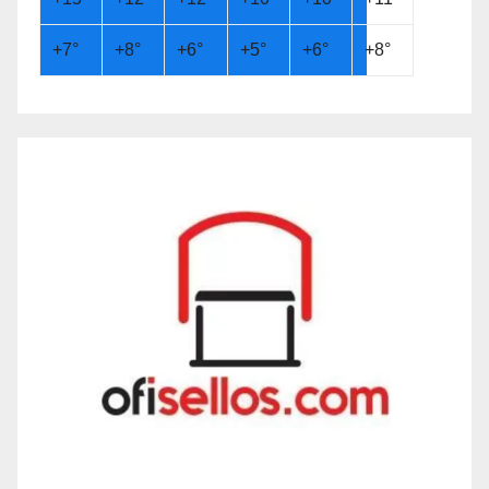
+
7°
+
8°
+
6°
+
5°
+
6°
+
8°