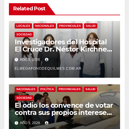
Related Post
LOCALES
NACIONALES
PROVINCIALES
SALUD
SOCIEDAD
Investigadores del Hospital
El Cruce Dr. Néstor Kirchner
desarrollan un estudio
AGO 5, 2026
pionero sobre el
envejecimiento cerebral y las
ELMEGAFONODEQUILMES.COM.AR
demencias
NACIONALES
POLÍTICA
PROVINCIALES
SALUD
SOCIEDAD
El odio los convence de votar
contra sus propios intereses.
Una Sociedad atrapada en la
AGO 5, 2026
grieta