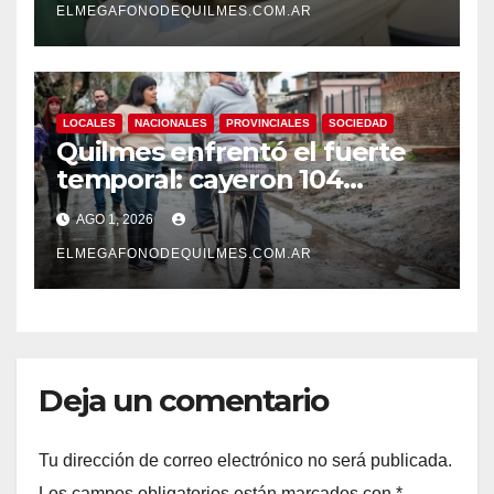
ELMEGAFONODEQUILMES.COM.AR
LOCALES
NACIONALES
PROVINCIALES
SOCIEDAD
Quilmes enfrentó el fuerte
temporal: cayeron 104
milímetros de lluvia en 24
AGO 1, 2026
horas.
ELMEGAFONODEQUILMES.COM.AR
Deja un comentario
Tu dirección de correo electrónico no será publicada.
Los campos obligatorios están marcados con
*