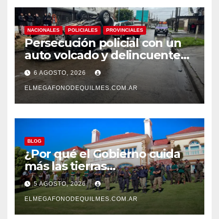
NACIONALES
POLICIALES
PROVINCIALES
Persecución policial con un
auto volcado y delincuentes
detenidos en San Francisco
6 AGOSTO, 2026
Solano
ELMEGAFONODEQUILMES.COM.AR
BLOG
¿Por qué el Gobierno cuida
más las tierras
extranjerizadas que el
5 AGOSTO, 2026
patrimonio de todos los
argentinos?
ELMEGAFONODEQUILMES.COM.AR