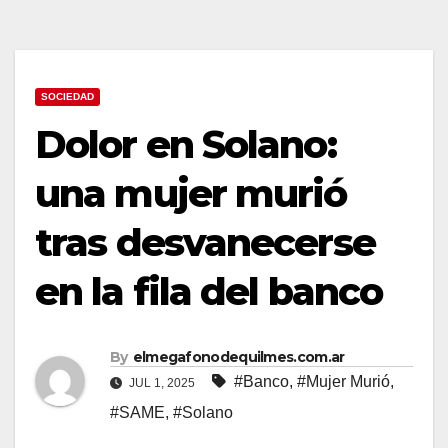
SOCIEDAD
Dolor en Solano:
una mujer murió
tras desvanecerse
en la fila del banco
By
elmegafonodequilmes.com.ar
#Banco
,
#Mujer Murió
,
JUL 1, 2025
#SAME
,
#Solano