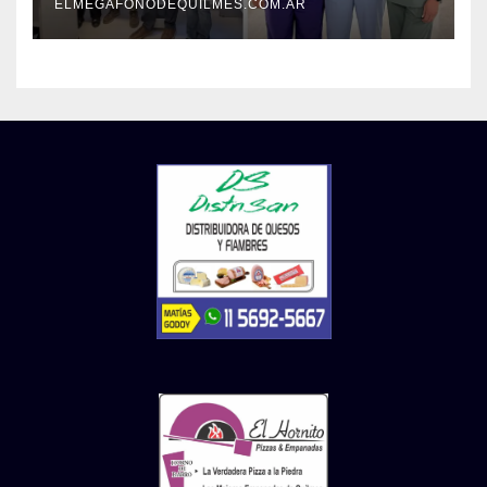
ELMEGAFONODEQUILMES.COM.AR