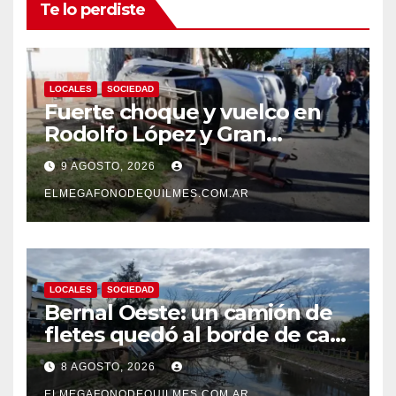
Te lo perdiste
LOCALES
SOCIEDAD
Fuerte choque y vuelco en
Rodolfo López y Gran
Canaria, Quilmes Oeste
9 AGOSTO, 2026
ELMEGAFONODEQUILMES.COM.AR
LOCALES
SOCIEDAD
Bernal Oeste: un camión de
fletes quedó al borde de caer
al arroyo Las Piedras
8 AGOSTO, 2026
ELMEGAFONODEQUILMES.COM.AR