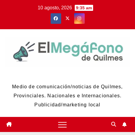
Skip
10 agosto, 2026
9:35 am
to
content
El Megáfono de Quilmes
Medio de comunicación/noticias de Quilmes,
Provinciales. Nacionales e Internacionales.
Publicidad/marketing local