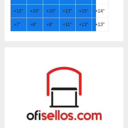
+
12°
+
10°
+
10°
+
13°
+
15°
+
14°
+
7°
+
8°
+
8°
+
11°
+
13°
+
13°