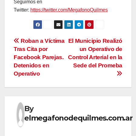
Seguimos en
Twitter:
https://twitter.com/MegafonoQuilmes
Navegación
Roban a Víctima
El Municipio Realizó
Tras Cita por
un Operativo de
de
Facebook Parejas.
Control Arterial en la
entradas
Detenidos en
Sede del Promeba
Operativo
By
elmegafonodequilmes.com.ar