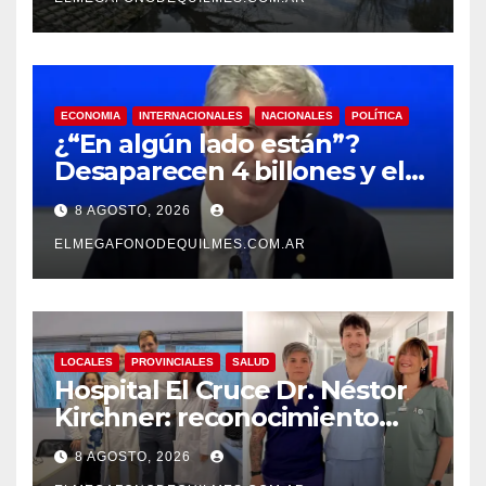
ECONOMIA
INTERNACIONALES
NACIONALES
POLÍTICA
¿“En algún lado están”?
Desaparecen 4 billones y el
presidente del BCRA
8 AGOSTO, 2026
responde con una risita
ELMEGAFONODEQUILMES.COM.AR
LOCALES
PROVINCIALES
SALUD
Hospital El Cruce Dr. Néstor
Kirchner: reconocimiento
internacional a la calidad de
8 AGOSTO, 2026
su atención