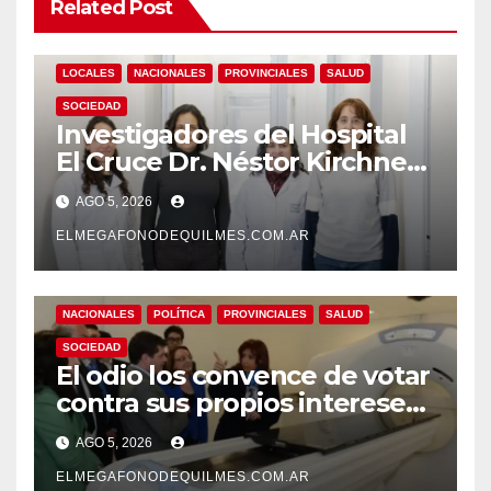
Related Post
LOCALES
NACIONALES
PROVINCIALES
SALUD
SOCIEDAD
Investigadores del Hospital
El Cruce Dr. Néstor Kirchner
desarrollan un estudio
AGO 5, 2026
pionero sobre el
envejecimiento cerebral y las
ELMEGAFONODEQUILMES.COM.AR
demencias
NACIONALES
POLÍTICA
PROVINCIALES
SALUD
SOCIEDAD
El odio los convence de votar
contra sus propios intereses.
Una Sociedad atrapada en la
AGO 5, 2026
grieta
ELMEGAFONODEQUILMES.COM.AR