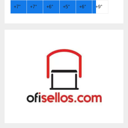
+
7°
+
7°
+
6°
+
5°
+
6°
+
9°