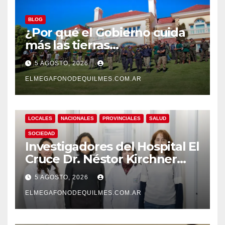
BLOG
¿Por qué el Gobierno cuida
más las tierras
extranjerizadas que el
5 AGOSTO, 2026
patrimonio de todos los
argentinos?
ELMEGAFONODEQUILMES.COM.AR
LOCALES
NACIONALES
PROVINCIALES
SALUD
SOCIEDAD
Investigadores del Hospital El
Cruce Dr. Néstor Kirchner
desarrollan un estudio
5 AGOSTO, 2026
pionero sobre el
envejecimiento cerebral y las
ELMEGAFONODEQUILMES.COM.AR
demencias