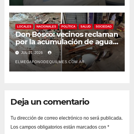
LOCALES
NACIONALES
POLÍTICA
SALUD
SOCIEDAD
Don Bosco: vecinos reclaman
por la acumulación de agua,
hundimientos y barro en
JUL 21, 2026
calles y veredas.
ELMEGAFONODEQUILMES.COM.AR
Deja un comentario
Tu dirección de correo electrónico no será publicada.
Los campos obligatorios están marcados con
*