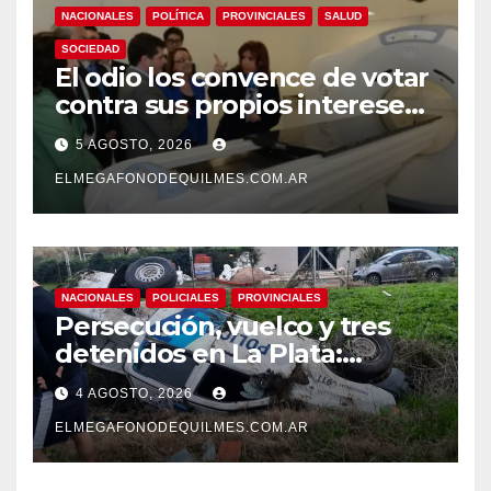
NACIONALES
POLÍTICA
PROVINCIALES
SALUD
SOCIEDAD
El odio los convence de votar
contra sus propios intereses.
Una Sociedad atrapada en la
5 AGOSTO, 2026
grieta
ELMEGAFONODEQUILMES.COM.AR
NACIONALES
POLICIALES
PROVINCIALES
Persecución, vuelco y tres
detenidos en La Plata:
recuperaron motos robadas
4 AGOSTO, 2026
tras un operativo policial
ELMEGAFONODEQUILMES.COM.AR