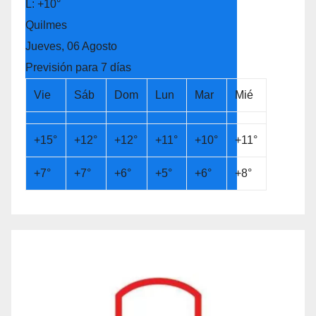
L:
+
10°
Quilmes
Jueves, 06 Agosto
Previsión para 7 días
Vie
Sáb
Dom
Lun
Mar
Mié
+
15°
+
12°
+
12°
+
11°
+
10°
+
11°
+
7°
+
7°
+
6°
+
5°
+
6°
+
8°