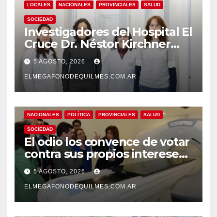
LOCALES
NACIONALES
PROVINCIALES
SALUD
SOCIEDAD
Investigadores del Hospital El
Cruce Dr. Néstor Kirchner
desarrollan un estudio
5 AGOSTO, 2026
pionero sobre el
envejecimiento cerebral y las
ELMEGAFONODEQUILMES.COM.AR
demencias
NACIONALES
POLÍTICA
PROVINCIALES
SALUD
SOCIEDAD
El odio los convence de votar
contra sus propios intereses.
Una Sociedad atrapada en la
5 AGOSTO, 2026
grieta
ELMEGAFONODEQUILMES.COM.AR