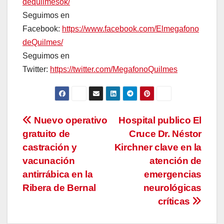
dequilmesok/
Seguimos en
Facebook:
https://www.facebook.com/Elmegafono
deQuilmes/
Seguimos en
Twitter:
https://twitter.com/MegafonoQuilmes
Navegación
Nuevo operativo
Hospital publico El
gratuito de
Cruce Dr. Néstor
de
castración y
Kirchner clave en la
entradas
vacunación
atención de
antirrábica en la
emergencias
Ribera de Bernal
neurológicas
críticas