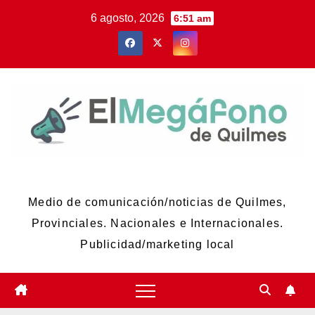
Skip
6 agosto, 2026
6:51 am
to
content
El Megáfono de Quilmes
Medio de comunicación/noticias de Quilmes,
Provinciales. Nacionales e Internacionales.
Publicidad/marketing local