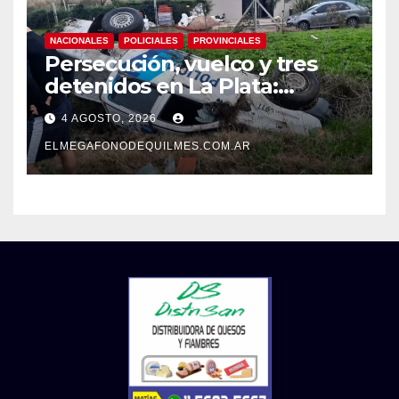
NACIONALES
POLICIALES
PROVINCIALES
Persecución, vuelco y tres
detenidos en La Plata:
recuperaron motos robadas
4 AGOSTO, 2026
tras un operativo policial
ELMEGAFONODEQUILMES.COM.AR