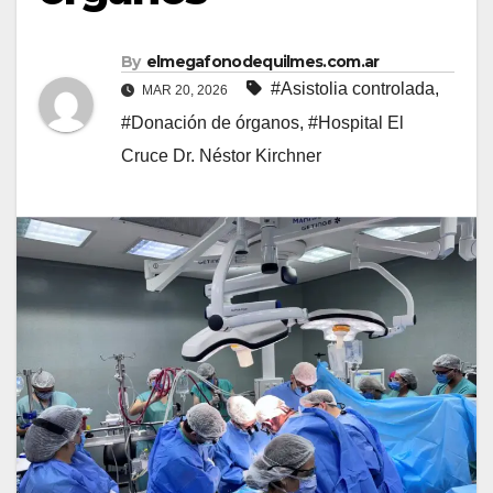
By
elmegafonodequilmes.com.ar
#Asistolia controlada
,
MAR 20, 2026
#Donación de órganos
,
#Hospital El
Cruce Dr. Néstor Kirchner