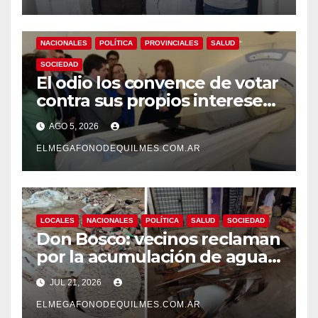
demencias
NACIONALES
POLÍTICA
PROVINCIALES
SALUD
SOCIEDAD
El odio los convence de votar
contra sus propios intereses.
Una Sociedad atrapada en la
AGO 5, 2026
grieta
ELMEGAFONODEQUILMES.COM.AR
LOCALES
NACIONALES
POLÍTICA
SALUD
SOCIEDAD
Don Bosco: vecinos reclaman
por la acumulación de agua,
hundimientos y barro en
JUL 21, 2026
calles y veredas.
ELMEGAFONODEQUILMES.COM.AR