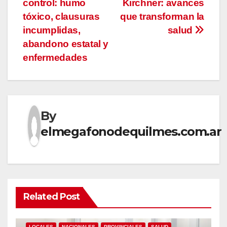
entradas
control: humo
Kirchner: avances
tóxico, clausuras
que transforman la
incumplidas,
salud
abandono estatal y
enfermedades
By
elmegafonodequilmes.com.ar
Related Post
LOCALES
NACIONALES
PROVINCIALES
SALUD