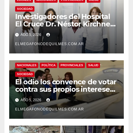
SOCIEDAD
Investigadores del Hospital
El Cruce Dr. Néstor Kirchner
desarrollan un estudio
AGO 5, 2026
pionero sobre el
envejecimiento cerebral y las
ELMEGAFONODEQUILMES.COM.AR
demencias
NACIONALES
POLÍTICA
PROVINCIALES
SALUD
SOCIEDAD
El odio los convence de votar
contra sus propios intereses.
Una Sociedad atrapada en la
AGO 5, 2026
grieta
ELMEGAFONODEQUILMES.COM.AR