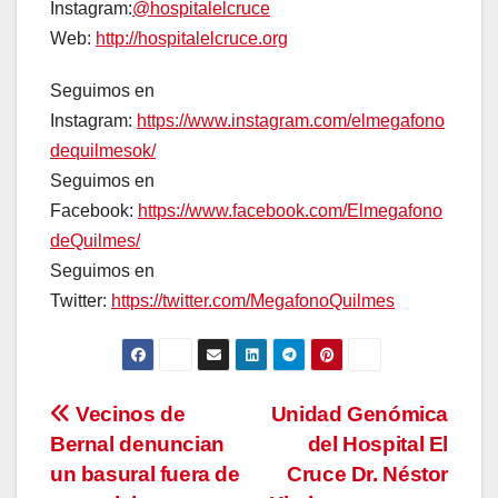
Instagram:
@hospitalelcruce
Web:
http://hospitalelcruce.org
Seguimos en
Instagram:
https://www.instagram.com/elmegafono
dequilmesok/
Seguimos en
Facebook:
https://www.facebook.com/Elmegafono
deQuilmes/
Seguimos en
Twitter:
https://twitter.com/MegafonoQuilmes
Navegación
Vecinos de
Unidad Genómica
Bernal denuncian
del Hospital El
de
un basural fuera de
Cruce Dr. Néstor