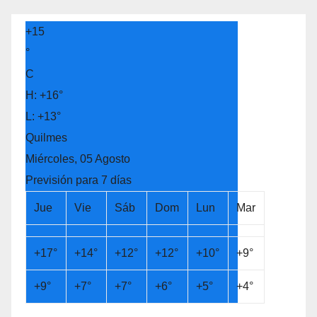
+
15
°
C
H:
+
16°
L:
+
13°
Quilmes
Miércoles, 05 Agosto
Previsión para 7 días
Jue
Vie
Sáb
Dom
Lun
Mar
+
17°
+
14°
+
12°
+
12°
+
10°
+
9°
+
9°
+
7°
+
7°
+
6°
+
5°
+
4°