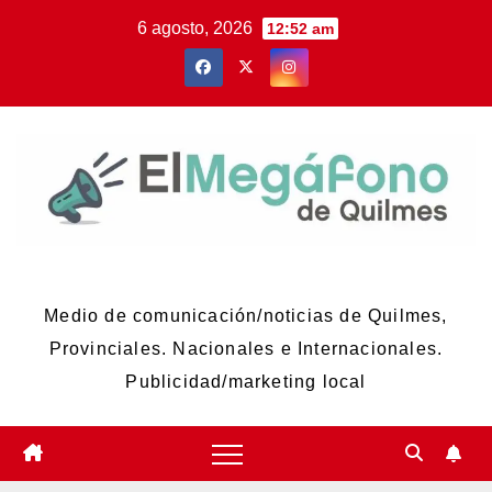
Skip
6 agosto, 2026
12:52 am
to
content
El Megáfono de Quilmes
Medio de comunicación/noticias de Quilmes,
Provinciales. Nacionales e Internacionales.
Publicidad/marketing local