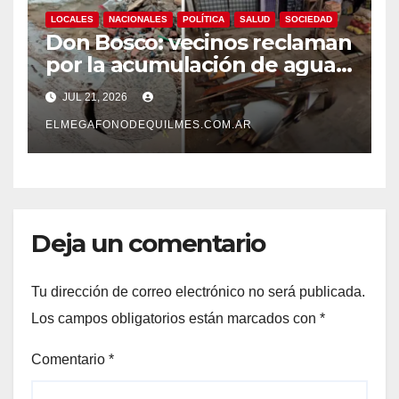
LOCALES
NACIONALES
POLÍTICA
SALUD
SOCIEDAD
Don Bosco: vecinos reclaman
por la acumulación de agua,
hundimientos y barro en
JUL 21, 2026
calles y veredas.
ELMEGAFONODEQUILMES.COM.AR
Deja un comentario
Tu dirección de correo electrónico no será publicada.
Los campos obligatorios están marcados con
*
Comentario
*