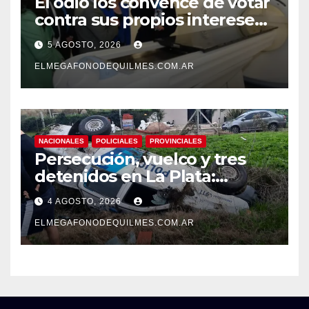
El odio los convence de votar
contra sus propios intereses.
Una Sociedad atrapada en la
5 AGOSTO, 2026
grieta
ELMEGAFONODEQUILMES.COM.AR
NACIONALES
POLICIALES
PROVINCIALES
Persecución, vuelco y tres
detenidos en La Plata:
recuperaron motos robadas
4 AGOSTO, 2026
tras un operativo policial
ELMEGAFONODEQUILMES.COM.AR