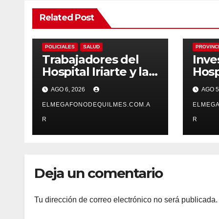
Related Post
ECONOMIA
LOCALES
NACIONALES
LOCALES
POLICIALES
SALUD
PROVINC
Trabajadores del
Inve
Hospital Iriarte y la
Hosp
UPA 17 reclaman el
Dr. 
AGO 6, 2026
AGO 5
pase a planta de
desa
becarios y mejoras
ELMEGAFONODEQUILMES.COM.A
estu
ELMEGA
laborales
sobr
R
R
enve
cere
dem
Deja un comentario
Tu dirección de correo electrónico no será publicada.