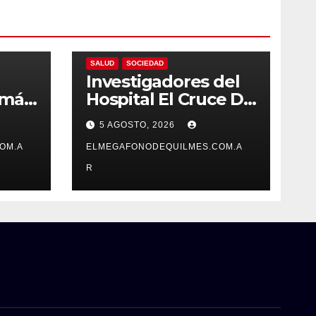
LOCALES
NACIONALES
PROVINCIALES
SALUD
SOCIEDAD
Investigadores del
 más
Hospital El Cruce Dr.
Néstor Kirchner
5 AGOSTO, 2026
 que
desarrollan un
e
OM.A
estudio pionero
ELMEGAFONODEQUILMES.COM.A
sobre el
R
envejecimiento
cerebral y las
demencias