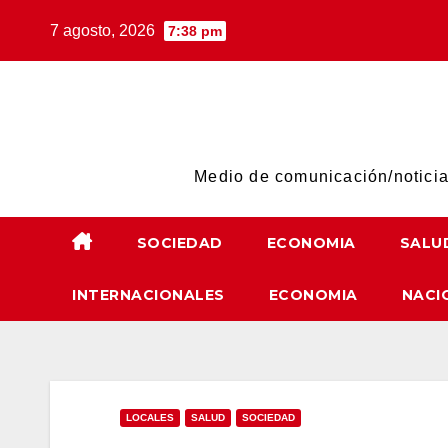
Skip
7 agosto, 2026
7:38 pm
to
content
Medio de comunicación/noticias
SOCIEDAD
ECONOMIA
SALU
INTERNACIONALES
ECONOMIA
NACI
LOCALES
SALUD
SOCIEDAD