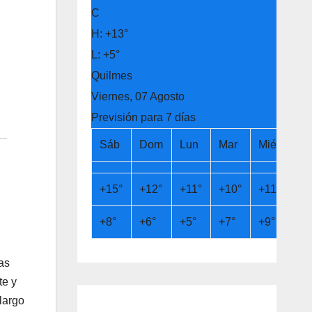
C
H:
+
13°
L:
+
5°
Quilmes
Viernes, 07 Agosto
Previsión para 7 días
Sáb
Dom
Lun
Mar
Mié
Ju
+
15°
+
12°
+
11°
+
10°
+
11°
+
1
+
8°
+
6°
+
5°
+
7°
+
9°
+
9
as
te y
largo