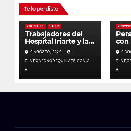
Te lo perdiste
ECONOMIA
LOCALES
NACIONALES
NACION
POLICIALES
SALUD
PROVINC
Trabajadores del
Pers
Hospital Iriarte y la
con 
UPA 17 reclaman el
y de
6 AGOSTO, 2026
6 AG
pase a planta de
dete
becarios y mejoras
ELMEGAFONODEQUILMES.COM.A
Fran
ELMEG
laborales
R
R