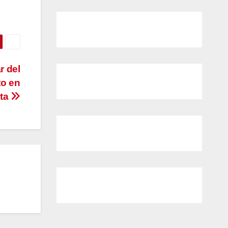
r del
to en
eta