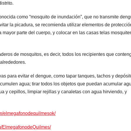
strito.
conocida como “mosquito de inundación”, que no transmite deng
evitar la picadura, se recomienda utilizar elementos de protecció
a mayor parte del cuerpo, y colocar en las casas telas mosquite
aderos de mosquitos, es decir, todos los recipientes que conten
 alrededores.
as para evitar el dengue, como tapar tanques, tachos y depósi
cumulen agua; tirar todos los objetos que puedan acumular ag
a y cepillos, limpiar rejillas y canaletas con agua hirviendo, y
om/elmegafonodequilmesok/
om/ElmegafonodeQuilmes/