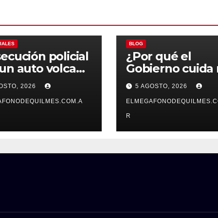
ALES
POLICIALES
IALES
BLOG
ecución policial
¿Por qué el
un auto volcado
Gobierno cuida
lincuentes
las tierras
OSTO, 2026
5 AGOSTO, 2026
nidos en San
extranjerizadas
cisco Solano
AFONODEQUILMES.COM.A
el patrimonio d
ELMEGAFONODEQUILMES.C
todos los
R
argentinos?