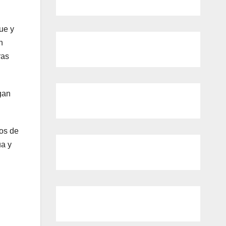
ue y
n
ras
gan
tos de
ua y