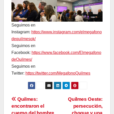
Seguimos en
Instagram:
https://www.instagram.com/elmegafono
dequilmesok/
Seguimos en
Facebook:
https://www.facebook.com/Elmegafono
deQuilmes/
Seguimos en
Twitter:
https://twitter.com/MegafonoQuilmes
Navegación
Quilmes:
Quilmes Oeste:
encontraron el
persecución,
de
cuerpo del hombre
choque y una