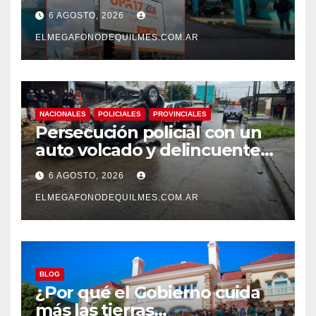
pase a planta de becarios y
6 AGOSTO, 2026
mejoras laborales
ELMEGAFONODEQUILMES.COM.AR
NACIONALES
POLICIALES
PROVINCIALES
Persecución policial con un
auto volcado y delincuentes
detenidos en San Francisco
6 AGOSTO, 2026
Solano
ELMEGAFONODEQUILMES.COM.AR
BLOG
¿Por qué el Gobierno cuida
más las tierras