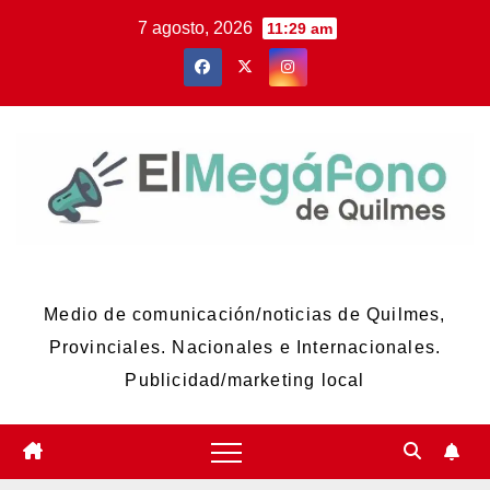
Skip
7 agosto, 2026
11:29 am
to
content
El Megáfono de Quilmes
Medio de comunicación/noticias de Quilmes,
Provinciales. Nacionales e Internacionales.
Publicidad/marketing local