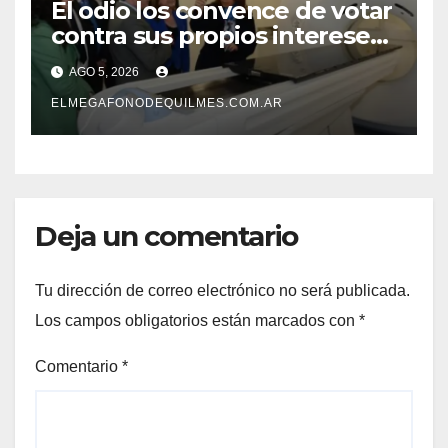
El odio los convence de votar
contra sus propios intereses.
Una Sociedad atrapada en la
AGO 5, 2026
grieta
ELMEGAFONODEQUILMES.COM.AR
Deja un comentario
Tu dirección de correo electrónico no será publicada.
Los campos obligatorios están marcados con
*
Comentario
*