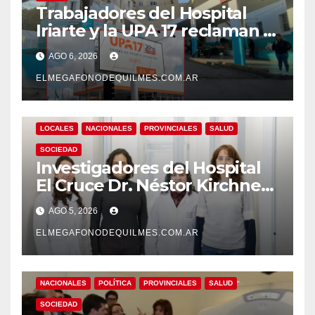
Trabajadores del Hospital
Iriarte y la UPA 17 reclaman el
pase a planta de becarios y
AGO 6, 2026
mejoras laborales
ELMEGAFONODEQUILMES.COM.AR
LOCALES
NACIONALES
PROVINCIALES
SALUD
SOCIEDAD
Investigadores del Hospital
El Cruce Dr. Néstor Kirchner
desarrollan un estudio
AGO 5, 2026
pionero sobre el
envejecimiento cerebral y las
ELMEGAFONODEQUILMES.COM.AR
demencias
NACIONALES
POLÍTICA
PROVINCIALES
SALUD
SOCIEDAD