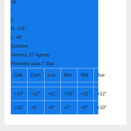
+
8
°
C
H:
+
14°
L:
+
6°
Quilmes
Viernes, 07 Agosto
Previsión para 7 días
Sáb
Dom
Lun
Mar
Mié
Jue
+
14°
+
12°
+
11°
+
10°
+
11°
+
12°
+
10°
+
6°
+
4°
+
7°
+
9°
+
10°