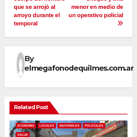
entradas
que se arrojó al
menor en medio de
arroyo durante el
un operativo policial
temporal
By
elmegafonodequilmes.com.ar
Related Post
ECONOMIA
LOCALES
NACIONALES
POLICIALES
SALUD