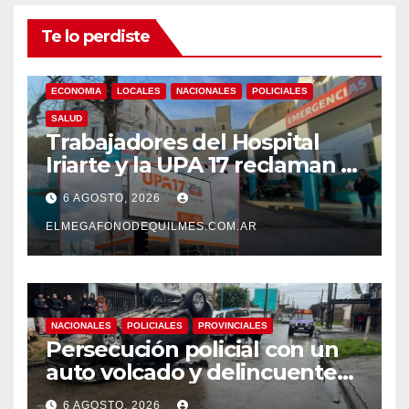
Te lo perdiste
ECONOMIA
LOCALES
NACIONALES
POLICIALES
SALUD
Trabajadores del Hospital
Iriarte y la UPA 17 reclaman el
pase a planta de becarios y
6 AGOSTO, 2026
mejoras laborales
ELMEGAFONODEQUILMES.COM.AR
NACIONALES
POLICIALES
PROVINCIALES
Persecución policial con un
auto volcado y delincuentes
detenidos en San Francisco
6 AGOSTO, 2026