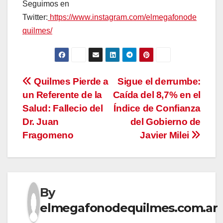
Seguimos en
Twitter:
https://www.instagram.com/elmegafonode
quilmes/
Navegación
Quilmes Pierde a
Sigue el derrumbe:
un Referente de la
Caída del 8,7% en el
de
Salud: Fallecio del
Índice de Confianza
entradas
Dr. Juan
del Gobierno de
Fragomeno
Javier Milei
By
elmegafonodequilmes.com.ar