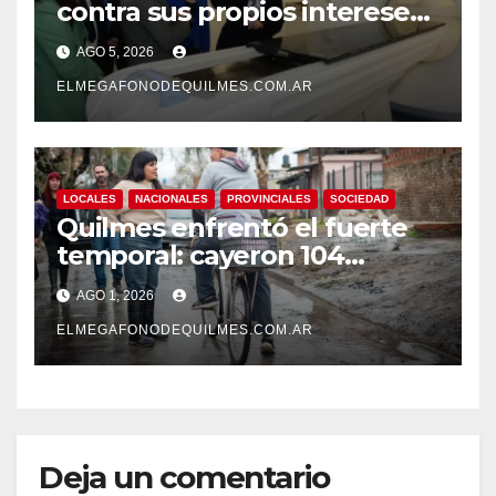
contra sus propios intereses.
Una Sociedad atrapada en la
AGO 5, 2026
grieta
ELMEGAFONODEQUILMES.COM.AR
LOCALES
NACIONALES
PROVINCIALES
SOCIEDAD
Quilmes enfrentó el fuerte
temporal: cayeron 104
milímetros de lluvia en 24
AGO 1, 2026
horas.
ELMEGAFONODEQUILMES.COM.AR
Deja un comentario