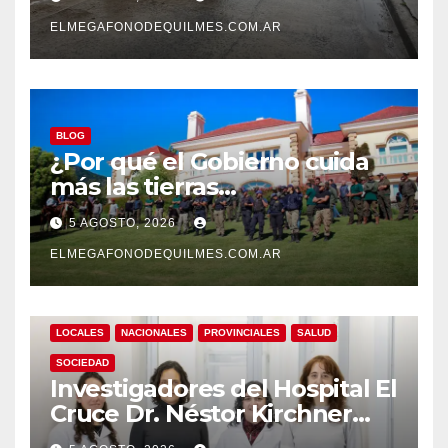
Solano
ELMEGAFONODEQUILMES.COM.AR
BLOG
¿Por qué el Gobierno cuida
más las tierras
extranjerizadas que el
5 AGOSTO, 2026
patrimonio de todos los
argentinos?
ELMEGAFONODEQUILMES.COM.AR
LOCALES
NACIONALES
PROVINCIALES
SALUD
SOCIEDAD
Investigadores del Hospital El
Cruce Dr. Néstor Kirchner
desarrollan un estudio