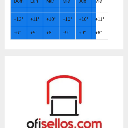
Dom
Lun
Mar
Mié
Jue
Vie
+
12°
+
11°
+
10°
+
10°
+
10°
+
11°
+
6°
+
5°
+
8°
+
9°
+
9°
+
6°