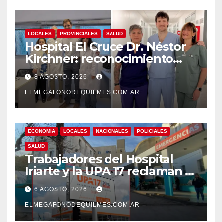
LOCALES
PROVINCIALES
SALUD
Hospital El Cruce Dr. Néstor
Kirchner: reconocimiento
internacional a la calidad de
8 AGOSTO, 2026
su atención
ELMEGAFONODEQUILMES.COM.AR
ECONOMIA
LOCALES
NACIONALES
POLICIALES
SALUD
Trabajadores del Hospital
Iriarte y la UPA 17 reclaman el
pase a planta de becarios y
6 AGOSTO, 2026
mejoras laborales
ELMEGAFONODEQUILMES.COM.AR