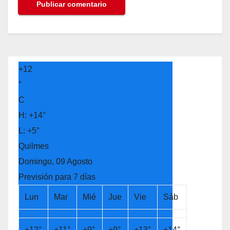
+
12
°
C
H:
+
14°
L:
+
5°
Quilmes
Domingo, 09 Agosto
Previsión para 7 días
Lun
Mar
Mié
Jue
Vie
Sáb
+
12°
+
11°
+
9°
+
9°
+
13°
+
14°