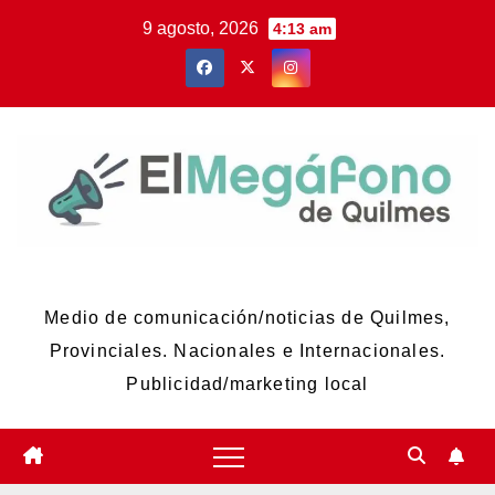
Skip
9 agosto, 2026
4:13 am
to
content
El Megáfono de Quilmes
Medio de comunicación/noticias de Quilmes,
Provinciales. Nacionales e Internacionales.
Publicidad/marketing local