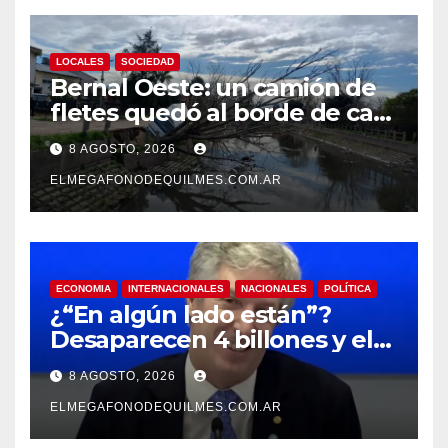
LOCALES
SOCIEDAD
Bernal Oeste: un camión de
fletes quedó al borde de caer
al arroyo Las Piedras
8 AGOSTO, 2026
ELMEGAFONODEQUILMES.COM.AR
ECONOMIA
INTERNACIONALES
NACIONALES
POLÍTICA
¿“En algún lado están”?
Desaparecen 4 billones y el
presidente del BCRA
8 AGOSTO, 2026
responde con una risita
ELMEGAFONODEQUILMES.COM.AR