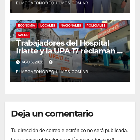
ELMEGAFONODEQUILMES.COM.AR
ECONOMIA
LOCALES
NACIONALES
POLICIALES
SALUD
Trabajadores del Hospital
Iriarte y la UPA 17 reclaman el
pase a planta de becarios y
AGO 6, 2026
mejoras laborales
ELMEGAFONODEQUILMES.COM.AR
Deja un comentario
Tu dirección de correo electrónico no será publicada.
Los campos obligatorios están marcados con
*