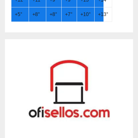
+
5°
+
8°
+
8°
+
7°
+
10°
+
13°