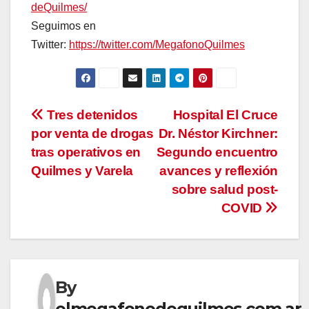
deQuilmes/
Seguimos en
Twitter:
https://twitter.com/MegafonoQuilmes
Navegación
Tres detenidos
Hospital El Cruce
por venta de drogas
Dr. Néstor Kirchner:
de
tras operativos en
Segundo encuentro
entradas
Quilmes y Varela
avances y reflexión
sobre salud post-
COVID
By
elmegafonodequilmes.com.ar