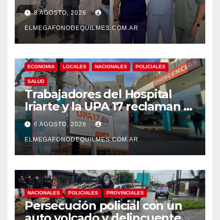
internacional a la calidad de
8 AGOSTO, 2026
su atención
ELMEGAFONODEQUILMES.COM.AR
ECONOMIA
LOCALES
NACIONALES
POLICIALES
SALUD
Trabajadores del Hospital
Iriarte y la UPA 17 reclaman el
pase a planta de becarios y
6 AGOSTO, 2026
mejoras laborales
ELMEGAFONODEQUILMES.COM.AR
NACIONALES
POLICIALES
PROVINCIALES
Persecución policial con un
auto volcado y delincuentes