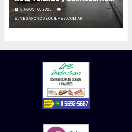
detenidos en San Francisco
6 AGOSTO, 2026
Solano
ELMEGAFONODEQUILMES.COM.AR