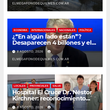
ELMEGAFONODEQUILMES.COM.AR
ECONOMIA
INTERNACIONALES
NACIONALES
POLÍTICA
¿“En algún lado están”?
Desaparecen 4 billones y el
presidente del BCRA
8 AGOSTO, 2026
responde con una risita
ELMEGAFONODEQUILMES.COM.AR
LOCALES
PROVINCIALES
SALUD
Hospital El Cruce Dr. Néstor
Kirchner: reconocimiento
internacional a la calidad de
8 AGOSTO, 2026