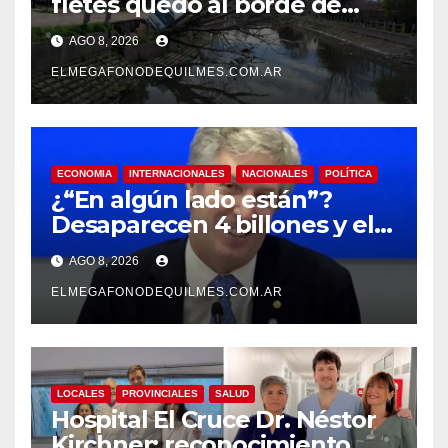
fletes quedó al borde de
caer al arroyo Las Piedras
AGO 8, 2026
ELMEGAFONODEQUILMES.COM.AR
ECONOMIA
INTERNACIONALES
NACIONALES
POLÍTICA
¿“En algún lado están”?
Desaparecen 4 billones y el
presidente del BCRA
AGO 8, 2026
responde con una risita
ELMEGAFONODEQUILMES.COM.AR
LOCALES
PROVINCIALES
SALUD
Hospital El Cruce Dr. Néstor
Kirchner: reconocimiento