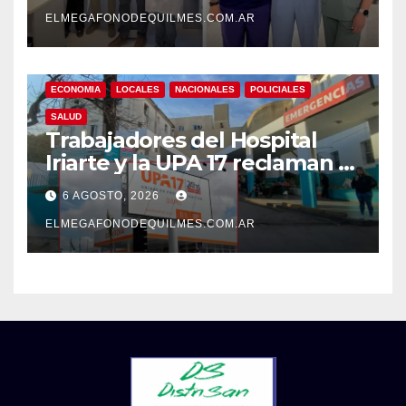
su atención
ELMEGAFONODEQUILMES.COM.AR
ECONOMIA
LOCALES
NACIONALES
POLICIALES
SALUD
Trabajadores del Hospital
Iriarte y la UPA 17 reclaman el
pase a planta de becarios y
6 AGOSTO, 2026
mejoras laborales
ELMEGAFONODEQUILMES.COM.AR