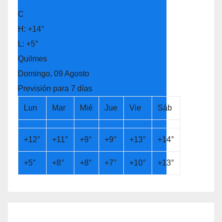
C
H:
+
14°
L:
+
5°
Quilmes
Domingo, 09 Agosto
Previsión para 7 días
Lun
Mar
Mié
Jue
Vie
Sáb
+
12°
+
11°
+
9°
+
9°
+
13°
+
14°
+
5°
+
8°
+
8°
+
7°
+
10°
+
13°