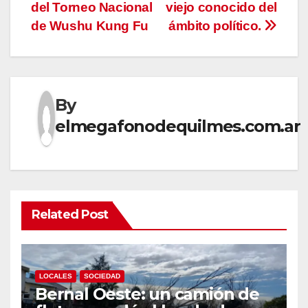
de
del Torneo Nacional
viejo conocido del
entradas
de Wushu Kung Fu
ámbito político.
By
elmegafonodequilmes.com.ar
Related Post
LOCALES
SOCIEDAD
Bernal Oeste: un camión de