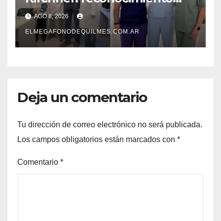
internacional a la calidad de
AGO 8, 2026
su atención
ELMEGAFONODEQUILMES.COM.AR
Deja un comentario
Tu dirección de correo electrónico no será publicada.
Los campos obligatorios están marcados con
*
Comentario
*