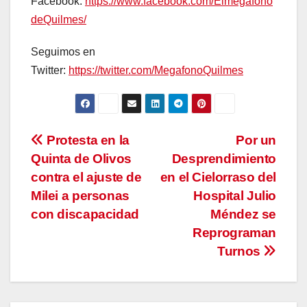
Facebook:
https://www.facebook.com/Elmegafono
deQuilmes/
Seguimos en
Twitter:
https://twitter.com/MegafonoQuilmes
Navegación
Protesta en la
Por un
Quinta de Olivos
Desprendimiento
de
contra el ajuste de
en el Cielorraso del
entradas
Milei a personas
Hospital Julio
con discapacidad
Méndez se
Reprograman
Turnos