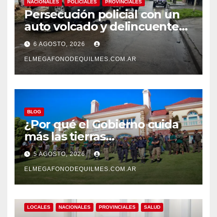
NACIONALES
POLICIALES
PROVINCIALES
Persecución policial con un
auto volcado y delincuentes
detenidos en San Francisco
6 AGOSTO, 2026
Solano
ELMEGAFONODEQUILMES.COM.AR
BLOG
¿Por qué el Gobierno cuida
más las tierras
extranjerizadas que el
5 AGOSTO, 2026
patrimonio de todos los
argentinos?
ELMEGAFONODEQUILMES.COM.AR
LOCALES
NACIONALES
PROVINCIALES
SALUD