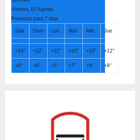
Viernes, 07 Agosto
Previsión para 7 días
Sáb
Dom
Lun
Mar
Mié
Jue
+
15°
+
12°
+
11°
+
10°
+
10°
+
12°
+
8°
+
6°
+
5°
+
7°
+
9°
+
9°