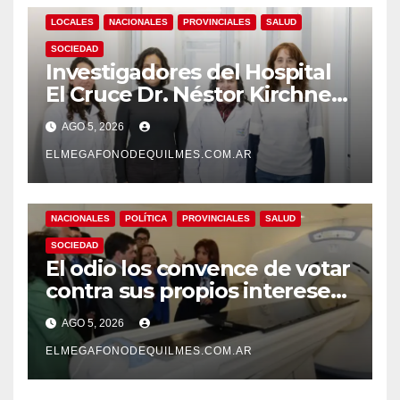
LOCALES
NACIONALES
PROVINCIALES
SALUD
SOCIEDAD
Investigadores del Hospital
El Cruce Dr. Néstor Kirchner
desarrollan un estudio
AGO 5, 2026
pionero sobre el
envejecimiento cerebral y las
ELMEGAFONODEQUILMES.COM.AR
demencias
NACIONALES
POLÍTICA
PROVINCIALES
SALUD
SOCIEDAD
El odio los convence de votar
contra sus propios intereses.
Una Sociedad atrapada en la
AGO 5, 2026
grieta
ELMEGAFONODEQUILMES.COM.AR