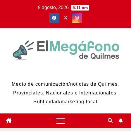
Skip
9 agosto, 2026
5:11 am
to
content
El Megáfono de Quilmes
Medio de comunicación/noticias de Quilmes,
Provinciales. Nacionales e Internacionales.
Publicidad/marketing local