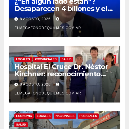
¿“En algún lado están”?
Desaparecen 4 billones y el
presidente del BCRA
8 AGOSTO, 2026
responde con una risita
ELMEGAFONODEQUILMES.COM.AR
LOCALES
PROVINCIALES
SALUD
Hospital El Cruce Dr. Néstor
Kirchner: reconocimiento
internacional a la calidad de
8 AGOSTO, 2026
su atención
ELMEGAFONODEQUILMES.COM.AR
ECONOMIA
LOCALES
NACIONALES
POLICIALES
SALUD