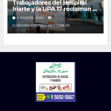
Trabajadores del Hospital
Iriarte y la UPA 17 reclaman el
pase a planta de becarios y
6 AGOSTO, 2026
mejoras laborales
ELMEGAFONODEQUILMES.COM.AR