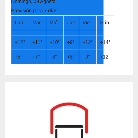
Domingo, 09 Agosto
Previsión para 7 días
Lun
Mar
Mié
Jue
Vie
Sáb
+
12°
+
11°
+
10°
+
9°
+
12°
+
14°
+
5°
+
7°
+
8°
+
8°
+
9°
+
12°