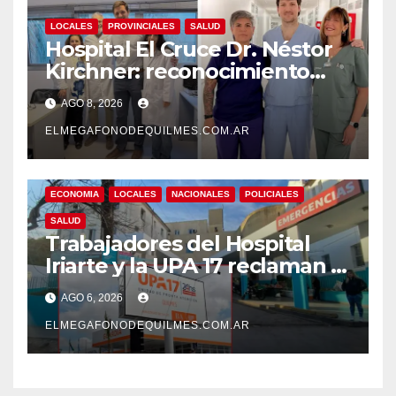
LOCALES
PROVINCIALES
SALUD
Hospital El Cruce Dr. Néstor
Kirchner: reconocimiento
internacional a la calidad de
AGO 8, 2026
su atención
ELMEGAFONODEQUILMES.COM.AR
ECONOMIA
LOCALES
NACIONALES
POLICIALES
SALUD
Trabajadores del Hospital
Iriarte y la UPA 17 reclaman el
pase a planta de becarios y
AGO 6, 2026
mejoras laborales
ELMEGAFONODEQUILMES.COM.AR