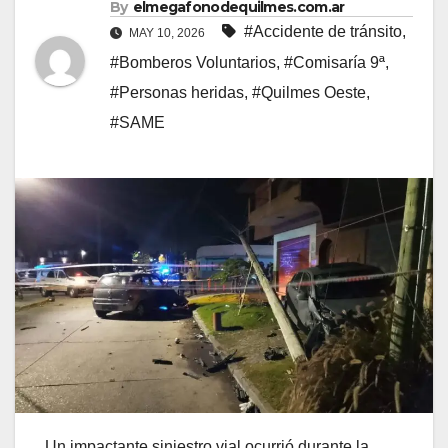
By
elmegafonodequilmes.com.ar
#Accidente de tránsito
,
MAY 10, 2026
#Bomberos Voluntarios
,
#Comisaría 9ª
,
#Personas heridas
,
#Quilmes Oeste
,
#SAME
Un impactante siniestro vial ocurrió durante la