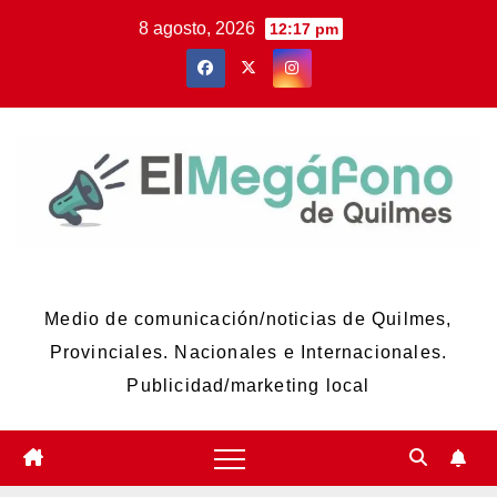
Skip
8 agosto, 2026
12:17 pm
to
content
El Megáfono de Quilmes
Medio de comunicación/noticias de Quilmes,
Provinciales. Nacionales e Internacionales.
Publicidad/marketing local