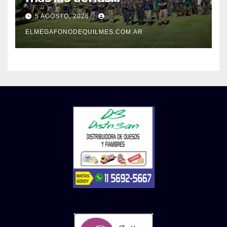
extranjerizadas que el
5 AGOSTO, 2026
patrimonio de todos los
argentinos?
ELMEGAFONODEQUILMES.COM.AR