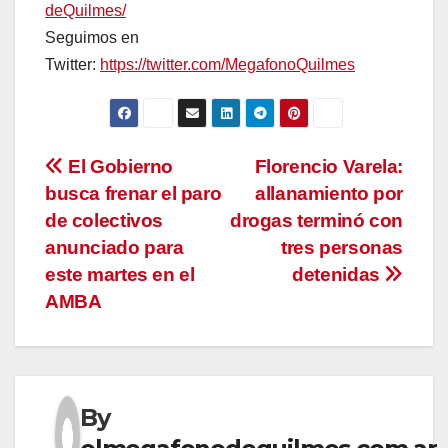
deQuilmes/
Seguimos en
Twitter:
https://twitter.com/MegafonoQuilmes
Navegación
El Gobierno
Florencio Varela:
busca frenar el paro
allanamiento por
de
de colectivos
drogas terminó con
entradas
anunciado para
tres personas
este martes en el
detenidas
AMBA
By