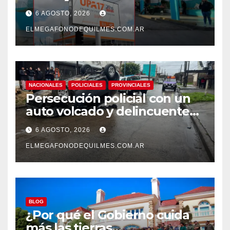
pase a planta de becarios y
6 AGOSTO, 2026
mejoras laborales
ELMEGAFONODEQUILMES.COM.AR
NACIONALES
POLICIALES
PROVINCIALES
Persecución policial con un
auto volcado y delincuentes
detenidos en San Francisco
6 AGOSTO, 2026
Solano
ELMEGAFONODEQUILMES.COM.AR
BLOG
¿Por qué el Gobierno cuida
más las tierras