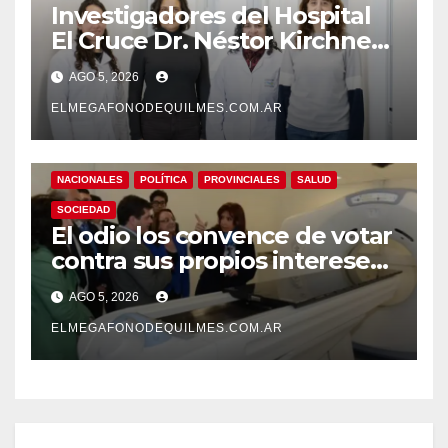
Investigadores del Hospital
El Cruce Dr. Néstor Kirchner
desarrollan un estudio
AGO 5, 2026
pionero sobre el
envejecimiento cerebral y las
ELMEGAFONODEQUILMES.COM.AR
demencias
NACIONALES
POLÍTICA
PROVINCIALES
SALUD
SOCIEDAD
El odio los convence de votar
contra sus propios intereses.
Una Sociedad atrapada en la
AGO 5, 2026
grieta
ELMEGAFONODEQUILMES.COM.AR