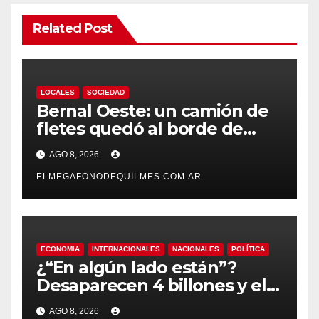
Related Post
LOCALES
SOCIEDAD
Bernal Oeste: un camión de
fletes quedó al borde de
caer al arroyo Las Piedras
AGO 8, 2026
ELMEGAFONODEQUILMES.COM.AR
ECONOMIA
INTERNACIONALES
NACIONALES
POLÍTICA
¿“En algún lado están”?
Desaparecen 4 billones y el
presidente del BCRA
AGO 8, 2026