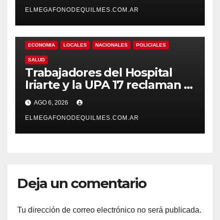
responde con una risita
ELMEGAFONODEQUILMES.COM.AR
ECONOMIA
LOCALES
NACIONALES
POLICIALES
SALUD
Trabajadores del Hospital
Iriarte y la UPA 17 reclaman el
pase a planta de becarios y
AGO 6, 2026
mejoras laborales
ELMEGAFONODEQUILMES.COM.AR
Deja un comentario
Tu dirección de correo electrónico no será publicada.