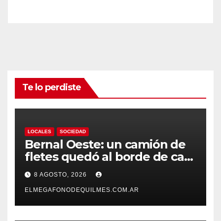
Te lo perdiste
LOCALES
SOCIEDAD
Bernal Oeste: un camión de
fletes quedó al borde de caer
al arroyo Las Piedras
8 AGOSTO, 2026
ELMEGAFONODEQUILMES.COM.AR