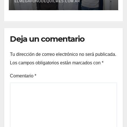
envejecimiento cerebral y las
ELMEGAFONODEQUILMES.COM.AR
demencias
Deja un comentario
Tu dirección de correo electrónico no será publicada.
Los campos obligatorios están marcados con
*
Comentario
*