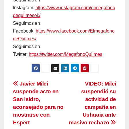
Instagram:
https://www.instagram.com/elmegafono
dequilmesok/
Seguimos en
Facebook:
https://www.facebook.com/Elmegafono
deQuilmes/
Seguimos en
Twitter:
https://twitter.com/MegafonoQuilmes
Navegación
Javier Milei
VIDEO: Milei
suspende acto en
suspendió su
de
San Isidro,
actividad de
entradas
aconsejado para no
campaña en
mostrarse con
Ushuaia ante
Espert
masivo rechazo