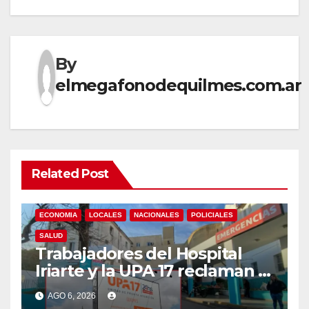
By
elmegafonodequilmes.com.ar
Related Post
ECONOMIA
LOCALES
NACIONALES
POLICIALES
SALUD
Trabajadores del Hospital
Iriarte y la UPA 17 reclaman el
pase a planta de becarios y
AGO 6, 2026
mejoras laborales