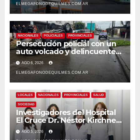
ELMEGAFONODEQUILMES.COM.AR
NACIONALES
POLICIALES
PROVINCIALES
Persecución policial con un
auto volcado y delincuentes
detenidos en San Francisco
AGO 6, 2026
Solano
ELMEGAFONODEQUILMES.COM.AR
LOCALES
NACIONALES
PROVINCIALES
SALUD
SOCIEDAD
Investigadores del Hospital
El Cruce Dr. Néstor Kirchner
desarrollan un estudio
AGO 5, 2026
pionero sobre el