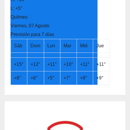
L:
+
5°
Quilmes
Viernes, 07 Agosto
Previsión para 7 días
Sáb
Dom
Lun
Mar
Mié
Jue
+
15°
+
12°
+
11°
+
10°
+
11°
+
11°
+
8°
+
6°
+
5°
+
7°
+
9°
+
9°