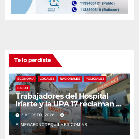
Te lo perdiste
ECONOMIA
LOCALES
NACIONALES
POLICIALES
SALUD
Trabajadores del Hospital
Iriarte y la UPA 17 reclaman el
pase a planta de becarios y
6 AGOSTO, 2026
mejoras laborales
ELMEGAFONODEQUILMES.COM.AR