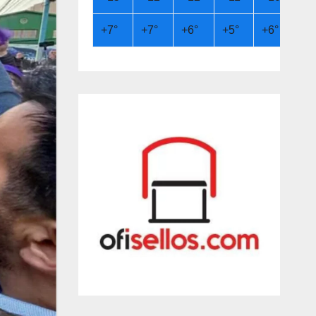
+
7°
+
7°
+
6°
+
5°
+
6°
+
8