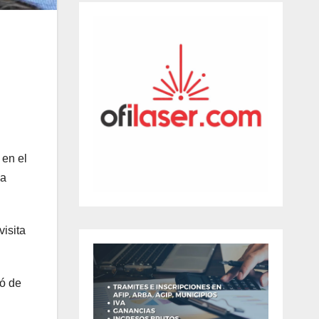
 en el
la
visita
tó de