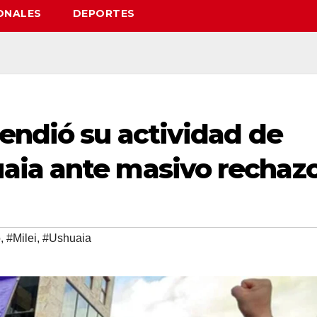
ONALES
DEPORTES
endió su actividad de
aia ante masivo rechaz
o
,
#Milei
,
#Ushuaia