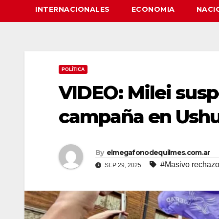
INTERNACIONALES
ECONOMIA
NACI
POLÍTICA
VIDEO: Milei susp
campaña en Ushu
By
elmegafonodequilmes.com.ar
#Masivo rechaz
SEP 29, 2025