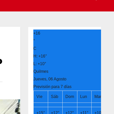
+
16
°
C
H:
+
16°
o
L:
+
10°
Quilmes
Jueves, 06 Agosto
Previsión para 7 días
Vie
Sáb
Dom
Lun
Mar
Mi
+
15°
+
12°
+
12°
+
11°
+
10°
+
1