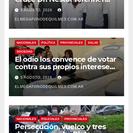
desarrollan un estudio
5 AGOSTO, 2026
pionero sobre el
envejecimiento cerebral y las
ELMEGAFONODEQUILMES.COM.AR
demencias
NACIONALES
POLÍTICA
PROVINCIALES
SALUD
SOCIEDAD
El odio los convence de votar
contra sus propios intereses.
Una Sociedad atrapada en la
5 AGOSTO, 2026
grieta
ELMEGAFONODEQUILMES.COM.AR
NACIONALES
POLICIALES
PROVINCIALES
Persecución, vuelco y tres