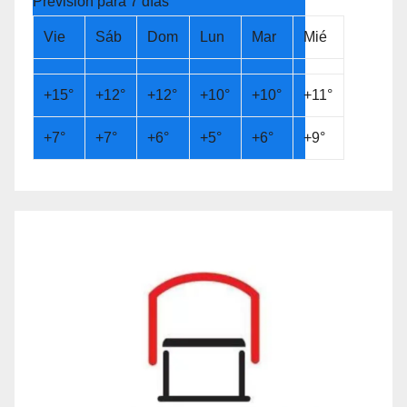
Previsión para 7 días
Vie
Sáb
Dom
Lun
Mar
Mié
+
15°
+
12°
+
12°
+
10°
+
10°
+
11°
+
7°
+
7°
+
6°
+
5°
+
6°
+
9°