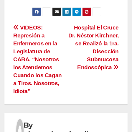
Navegación
VIDEOS:
Hospital El Cruce
Represión a
Dr. Néstor Kirchner,
de
Enfermeros en la
se Realizó la 1ra.
entradas
Legislatura de
Disección
CABA. “Nosotros
Submucosa
los Atendemos
Endoscópica
Cuando los Cagan
a Tiros. Nosotros,
Idiota”
By