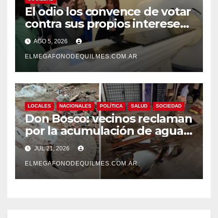
El odio los convence de votar
contra sus propios intereses.
Una Sociedad atrapada en la
AGO 5, 2026
grieta
ELMEGAFONODEQUILMES.COM.AR
LOCALES
NACIONALES
POLÍTICA
SALUD
SOCIEDAD
Don Bosco: vecinos reclaman
por la acumulación de agua,
hundimientos y barro en
JUL 21, 2026
calles y veredas.
ELMEGAFONODEQUILMES.COM.AR