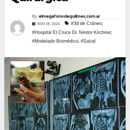
By
elmegafonodequilmes.com.ar
#3d de Cráneo
,
NOV 26, 2024
#Hospital El Cruce Dr. Néstor Kirchner
,
#Modelado Biomédico
,
#Salud