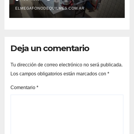
empleada y escapó con la
recaudación
ELMEGAFONODEQUILMES.COM.AR
Deja un comentario
Tu dirección de correo electrónico no será publicada.
Los campos obligatorios están marcados con
*
Comentario
*