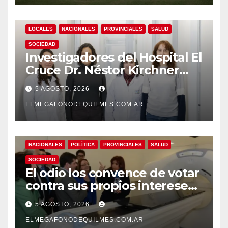
LOCALES
NACIONALES
PROVINCIALES
SALUD
SOCIEDAD
Investigadores del Hospital El
Cruce Dr. Néstor Kirchner
desarrollan un estudio
5 AGOSTO, 2026
pionero sobre el
envejecimiento cerebral y las
ELMEGAFONODEQUILMES.COM.AR
demencias
NACIONALES
POLÍTICA
PROVINCIALES
SALUD
SOCIEDAD
El odio los convence de votar
contra sus propios intereses.
Una Sociedad atrapada en la
5 AGOSTO, 2026
grieta
ELMEGAFONODEQUILMES.COM.AR