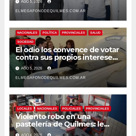
AGO 5, 2026
pionero sobre el
envejecimiento cerebral y las
ELMEGAFONODEQUILMES.COM.AR
demencias
NACIONALES
POLÍTICA
PROVINCIALES
SALUD
SOCIEDAD
El odio los convence de votar
contra sus propios intereses.
Una Sociedad atrapada en la
AGO 5, 2026
grieta
ELMEGAFONODEQUILMES.COM.AR
LOCALES
NACIONALES
POLICIALES
PROVINCIALES
Violento robo en una
pastelería de Quilmes: le
cortó el cuello a una
AGO 4, 2026