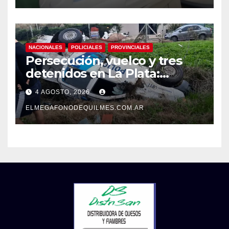
NACIONALES
POLICIALES
PROVINCIALES
Persecución, vuelco y tres
detenidos en La Plata:
recuperaron motos robadas
4 AGOSTO, 2026
tras un operativo policial
ELMEGAFONODEQUILMES.COM.AR