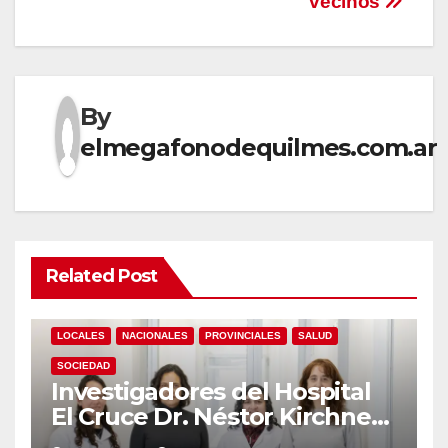
vecinos
By
elmegafonodequilmes.com.ar
Related Post
LOCALES
NACIONALES
PROVINCIALES
SALUD
SOCIEDAD
Investigadores del Hospital
El Cruce Dr. Néstor Kirchner
desarrollan un estudio