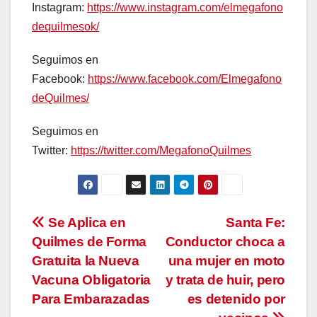
Instagram:
https://www.instagram.com/elmegafono
dequilmesok/
Seguimos en
Facebook:
https://www.facebook.com/Elmegafono
deQuilmes/
Seguimos en
Twitter:
https://twitter.com/MegafonoQuilmes
Navegación
Se Aplica en
Santa Fe:
Quilmes de Forma
Conductor choca a
de
Gratuita la Nueva
una mujer en moto
entradas
Vacuna Obligatoria
y trata de huir, pero
Para Embarazadas
es detenido por