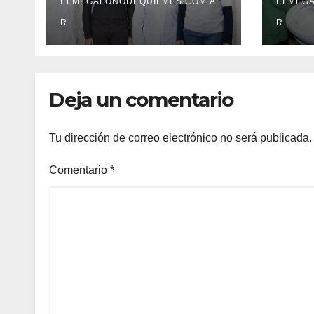
estudio pionero
ELMEGAFONODEQUILMES.COM.A
Soci
ELMEGA
sobre el
en l
R
R
envejecimiento
cerebral y las
demencias
Deja un comentario
Tu dirección de correo electrónico no será publicada.
Comentario
*