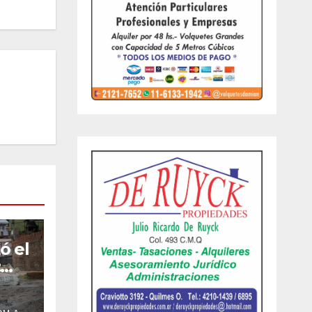
ó el
:
uvia