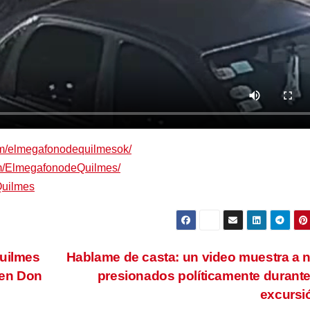
om/elmegafonodequilmesok/
om/ElmegafonodeQuilmes/
Quilmes
Quilmes
Hablame de casta: un video muestra a 
 en Don
presionados políticamente durant
excurs