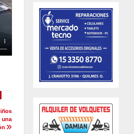
niños
e una
ión