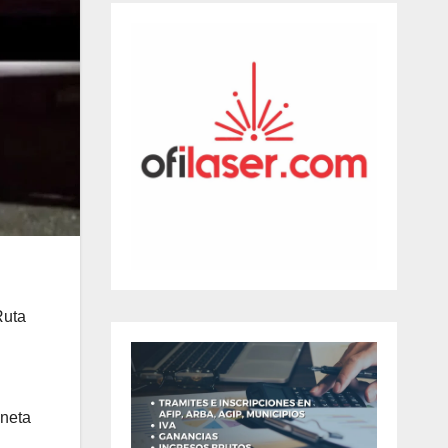
Ruta
oneta