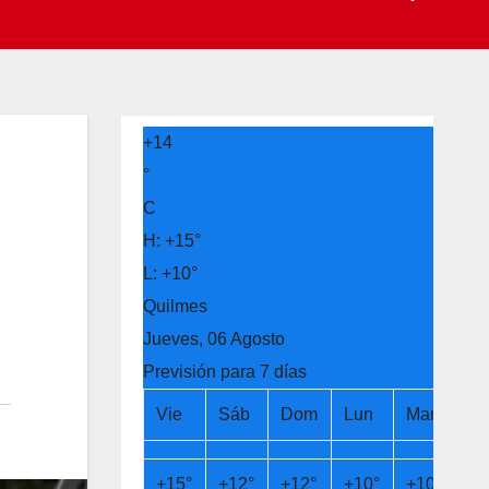
+
14
°
C
H:
+
15°
L:
+
10°
Quilmes
Jueves, 06 Agosto
Previsión para 7 días
Vie
Sáb
Dom
Lun
Mar
Mi
+
15°
+
12°
+
12°
+
10°
+
10°
+
1