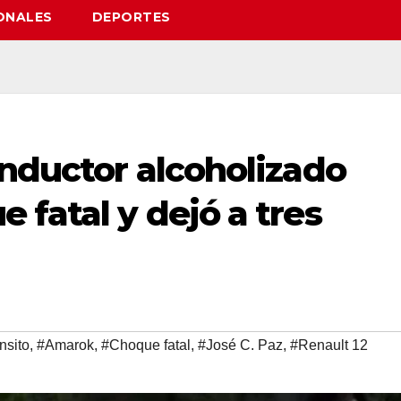
ONALES
DEPORTES
onductor alcoholizado
 fatal y dejó a tres
nsito
,
#Amarok
,
#Choque fatal
,
#José C. Paz
,
#Renault 12