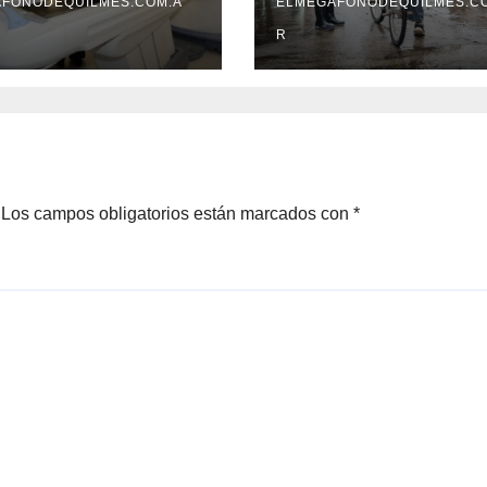
edad atrapada
FONODEQUILMES.COM.A
en 24 horas.
ELMEGAFONODEQUILMES.C
a grieta
R
Los campos obligatorios están marcados con
*