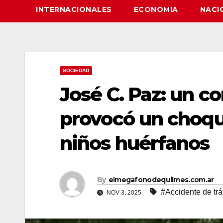
INTERNACIONALES
ECONOMIA
NACI
SOCIEDAD
José C. Paz: un c
provocó un choque
niños huérfanos
By
elmegafonodequilmes.com.ar
#Accidente de trá
NOV 3, 2025