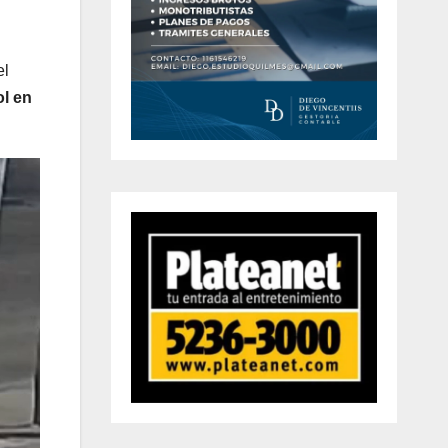
el
ol en