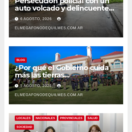
Persecución policial con un
auto volcado y delincuentes
detenidos en San Francisco
6 AGOSTO, 2026
Solano
ELMEGAFONODEQUILMES.COM.AR
BLOG
¿Por qué el Gobierno cuida
más las tierras
extranjerizadas que el
5 AGOSTO, 2026
patrimonio de todos los
argentinos?
ELMEGAFONODEQUILMES.COM.AR
LOCALES
NACIONALES
PROVINCIALES
SALUD
SOCIEDAD