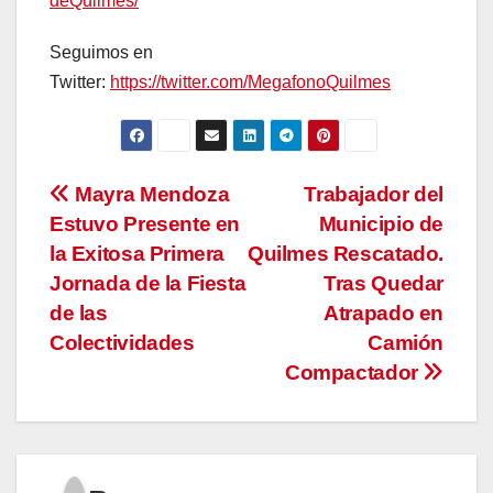
deQuilmes/
Seguimos en
Twitter:
https://twitter.com/MegafonoQuilmes
Navegación
Mayra Mendoza
Trabajador del
Estuvo Presente en
Municipio de
de
la Exitosa Primera
Quilmes Rescatado.
entradas
Jornada de la Fiesta
Tras Quedar
de las
Atrapado en
Colectividades
Camión
Compactador