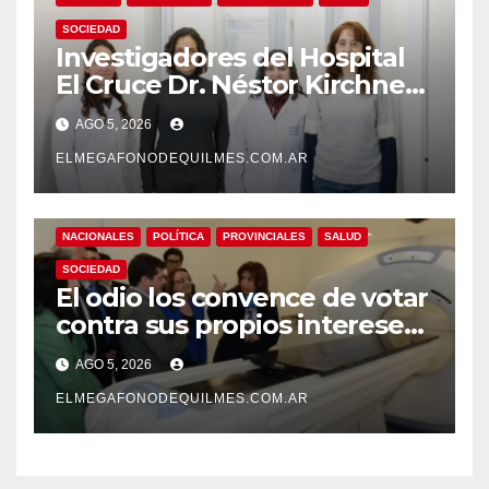
SOCIEDAD
Investigadores del Hospital
El Cruce Dr. Néstor Kirchner
desarrollan un estudio
AGO 5, 2026
pionero sobre el
envejecimiento cerebral y las
ELMEGAFONODEQUILMES.COM.AR
demencias
NACIONALES
POLÍTICA
PROVINCIALES
SALUD
SOCIEDAD
El odio los convence de votar
contra sus propios intereses.
Una Sociedad atrapada en la
AGO 5, 2026
grieta
ELMEGAFONODEQUILMES.COM.AR