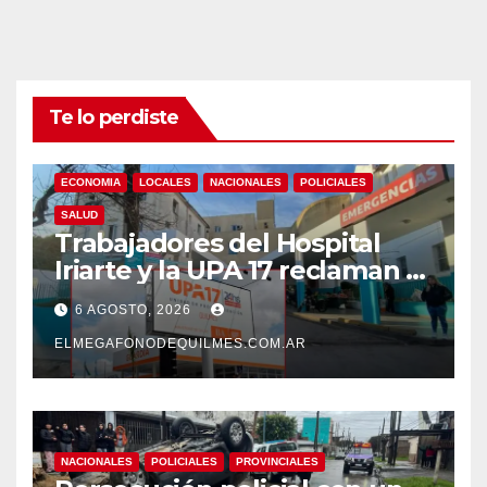
Te lo perdiste
ECONOMIA
LOCALES
NACIONALES
POLICIALES
SALUD
Trabajadores del Hospital
Iriarte y la UPA 17 reclaman el
pase a planta de becarios y
6 AGOSTO, 2026
mejoras laborales
ELMEGAFONODEQUILMES.COM.AR
NACIONALES
POLICIALES
PROVINCIALES