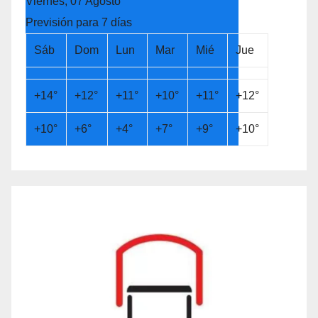
Viernes, 07 Agosto
Previsión para 7 días
Sáb
Dom
Lun
Mar
Mié
Jue
+
14°
+
12°
+
11°
+
10°
+
11°
+
12°
+
10°
+
6°
+
4°
+
7°
+
9°
+
10°