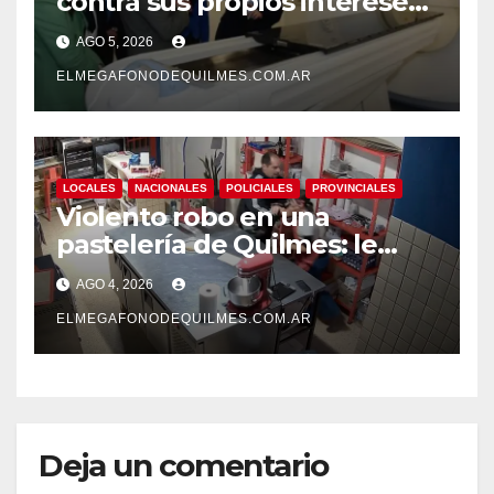
contra sus propios intereses.
Una Sociedad atrapada en la
AGO 5, 2026
grieta
ELMEGAFONODEQUILMES.COM.AR
LOCALES
NACIONALES
POLICIALES
PROVINCIALES
Violento robo en una
pastelería de Quilmes: le
cortó el cuello a una
AGO 4, 2026
empleada y escapó con la
recaudación
ELMEGAFONODEQUILMES.COM.AR
Deja un comentario