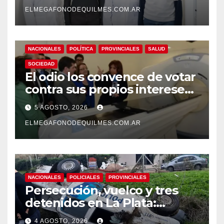
pionero sobre el
envejecimiento cerebral y las
ELMEGAFONODEQUILMES.COM.AR
demencias
NACIONALES
POLÍTICA
PROVINCIALES
SALUD
SOCIEDAD
El odio los convence de votar
contra sus propios intereses.
Una Sociedad atrapada en la
5 AGOSTO, 2026
grieta
ELMEGAFONODEQUILMES.COM.AR
NACIONALES
POLICIALES
PROVINCIALES
Persecución, vuelco y tres
detenidos en La Plata:
recuperaron motos robadas
4 AGOSTO, 2026