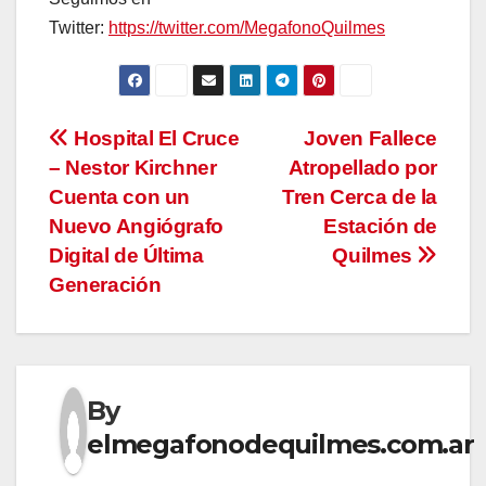
Twitter:
https://twitter.com/MegafonoQuilmes
Navegación
Hospital El Cruce
Joven Fallece
– Nestor Kirchner
Atropellado por
de
Cuenta con un
Tren Cerca de la
entradas
Nuevo Angiógrafo
Estación de
Digital de Última
Quilmes
Generación
By
elmegafonodequilmes.com.ar