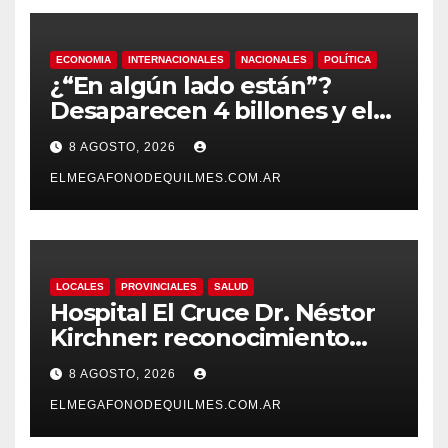
ECONOMIA
INTERNACIONALES
NACIONALES
POLÍTICA
¿“En algún lado están”?
Desaparecen 4 billones y el
presidente del BCRA
8 AGOSTO, 2026
responde con una risita
ELMEGAFONODEQUILMES.COM.AR
LOCALES
PROVINCIALES
SALUD
Hospital El Cruce Dr. Néstor
Kirchner: reconocimiento
internacional a la calidad de
8 AGOSTO, 2026
su atención
ELMEGAFONODEQUILMES.COM.AR