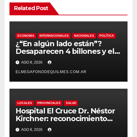
Related Post
ECONOMIA
INTERNACIONALES
NACIONALES
POLÍTICA
¿“En algún lado están”?
Desaparecen 4 billones y el
presidente del BCRA
AGO 8, 2026
responde con una risita
ELMEGAFONODEQUILMES.COM.AR
LOCALES
PROVINCIALES
SALUD
Hospital El Cruce Dr. Néstor
Kirchner: reconocimiento
internacional a la calidad de
AGO 8, 2026
su atención