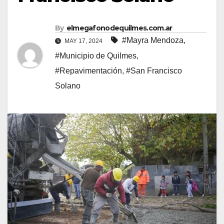
By
elmegafonodequilmes.com.ar
#Mayra Mendoza
,
MAY 17, 2024
#Municipio de Quilmes
,
#Repavimentación
,
#San Francisco
Solano