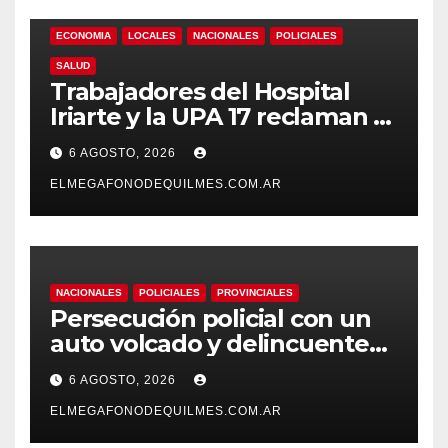
ECONOMIA
LOCALES
NACIONALES
POLICIALES
SALUD
Trabajadores del Hospital
Iriarte y la UPA 17 reclaman el
pase a planta de becarios y
6 AGOSTO, 2026
mejoras laborales
ELMEGAFONODEQUILMES.COM.AR
NACIONALES
POLICIALES
PROVINCIALES
Persecución policial con un
auto volcado y delincuentes
detenidos en San Francisco
6 AGOSTO, 2026
Solano
ELMEGAFONODEQUILMES.COM.AR