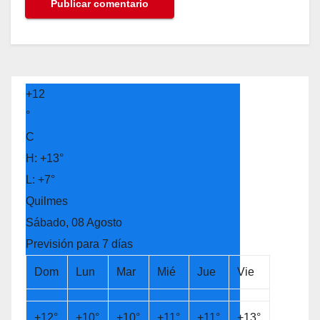
+
12
°
C
H:
+
13°
L:
+
7°
Quilmes
Sábado, 08 Agosto
Previsión para 7 días
Dom
Lun
Mar
Mié
Jue
Vie
+
12°
+
10°
+
10°
+
11°
+
11°
+
13°