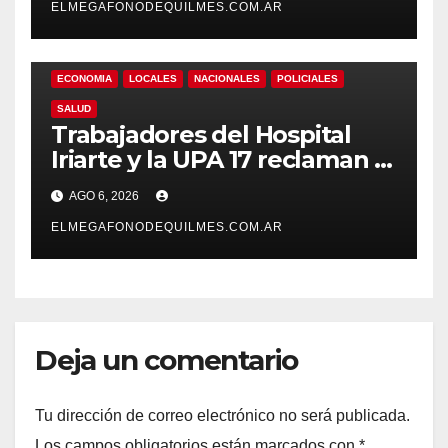
ELMEGAFONODEQUILMES.COM.AR
ECONOMIA
LOCALES
NACIONALES
POLICIALES
SALUD
Trabajadores del Hospital
Iriarte y la UPA 17 reclaman el
pase a planta de becarios y
AGO 6, 2026
mejoras laborales
ELMEGAFONODEQUILMES.COM.AR
Deja un comentario
Tu dirección de correo electrónico no será publicada.
Los campos obligatorios están marcados con
*