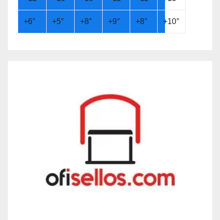
+
6°
+
5°
+
8°
+
9°
+
8°
+
10°