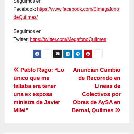
Seguimos en
Facebook:
https://www.facebook.com/Elmegafono
deQuilmes/
Seguimos en
Twitter:
https://twitter.com/MegafonoQuilmes
Navegación
Pablo Rago: “Lo
Anuncian Cambio
único que me
de Recorrido en
de
faltaba era tener
Líneas de
entradas
una ex esposa
Colectivos por
ministra de Javier
Obras de AySA en
Milei”
Bernal, Quilmes