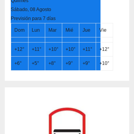
Quilmes
Sábado, 08 Agosto
Previsión para 7 días
Dom
Lun
Mar
Mié
Jue
Vie
+
12°
+
11°
+
10°
+
10°
+
11°
+
12°
+
6°
+
5°
+
8°
+
9°
+
9°
+
10°