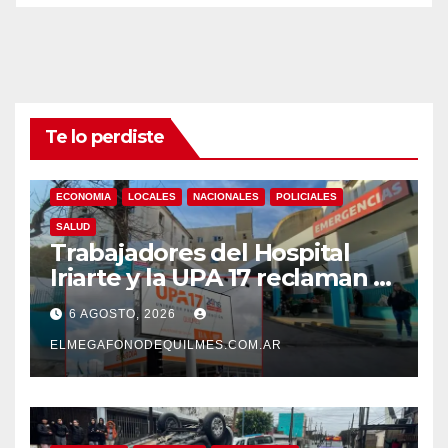
Te lo perdiste
ECONOMIA
LOCALES
NACIONALES
POLICIALES
SALUD
Trabajadores del Hospital
Iriarte y la UPA 17 reclaman el
pase a planta de becarios y
6 AGOSTO, 2026
mejoras laborales
ELMEGAFONODEQUILMES.COM.AR