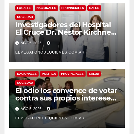
LOCALES
NACIONALES
PROVINCIALES
SALUD
SOCIEDAD
Investigadores del Hospital
El Cruce Dr. Néstor Kirchner
desarrollan un estudio
AGO 5, 2026
pionero sobre el
envejecimiento cerebral y las
ELMEGAFONODEQUILMES.COM.AR
demencias
NACIONALES
POLÍTICA
PROVINCIALES
SALUD
SOCIEDAD
El odio los convence de votar
contra sus propios intereses.
Una Sociedad atrapada en la
AGO 5, 2026
grieta
ELMEGAFONODEQUILMES.COM.AR