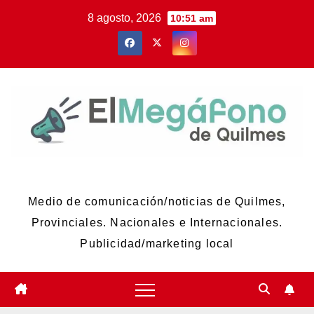
Skip
8 agosto, 2026
10:51 am
to
content
El Megáfono de Quilmes
Medio de comunicación/noticias de Quilmes,
Provinciales. Nacionales e Internacionales.
Publicidad/marketing local