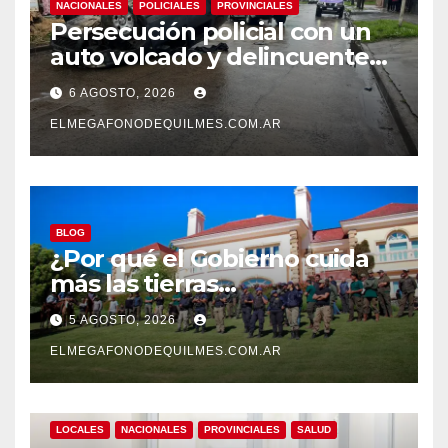
NACIONALES
POLICIALES
PROVINCIALES
Persecución policial con un
auto volcado y delincuentes
detenidos en San Francisco
6 AGOSTO, 2026
Solano
ELMEGAFONODEQUILMES.COM.AR
BLOG
¿Por qué el Gobierno cuida
más las tierras
extranjerizadas que el
5 AGOSTO, 2026
patrimonio de todos los
argentinos?
ELMEGAFONODEQUILMES.COM.AR
LOCALES
NACIONALES
PROVINCIALES
SALUD