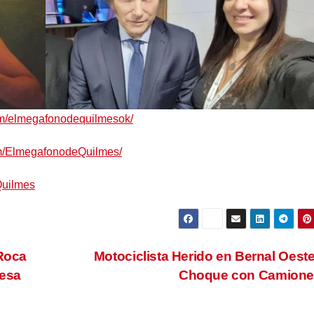
om/elmegafonodequilmesok/
om/ElmegafonodeQuilmes/
Quilmes
 Roca
Motociclista Herido en Bernal Oeste
nesa
Choque con Camione