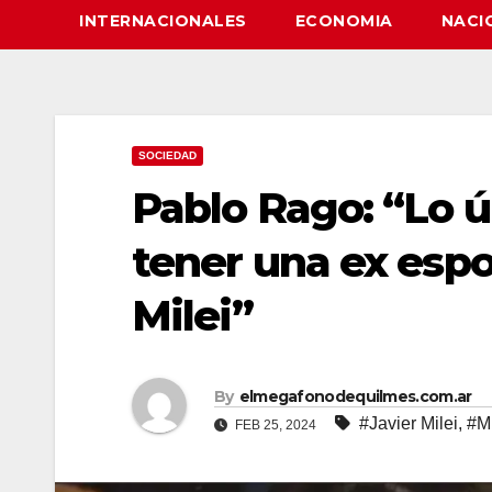
INTERNACIONALES
ECONOMIA
NACI
SOCIEDAD
Pablo Rago: “Lo ú
tener una ex espo
Milei”
By
elmegafonodequilmes.com.ar
#Javier Milei
,
#Mi
FEB 25, 2024