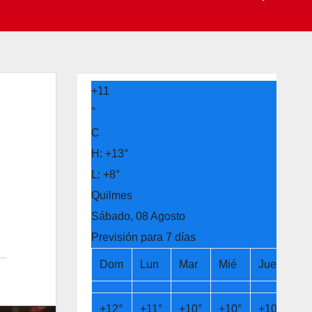
+
11
°
C
H:
+
13°
L:
+
8°
Quilmes
Sábado, 08 Agosto
Previsión para 7 días
Dom
Lun
Mar
Mié
Jue
Vi
+
12°
+
11°
+
10°
+
10°
+
10°
+
1