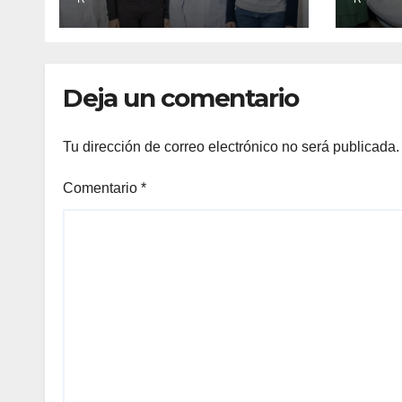
sobre el
en l
envejecimiento
cerebral y las
demencias
Deja un comentario
Tu dirección de correo electrónico no será publicada.
Comentario
*