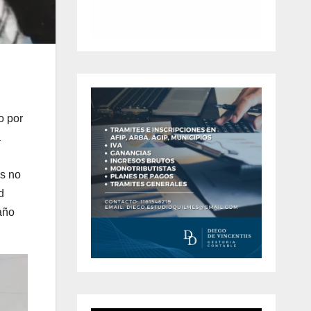
o por
a
s no
d
año