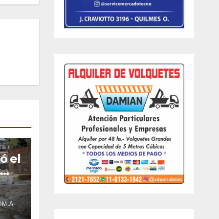
ó el
:
uvia
OM.A