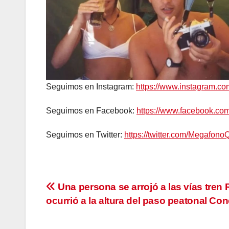
Seguimos en Instagram:
https://www.instagram.c
Seguimos en Facebook:
https://www.facebook.c
Seguimos en Twitter:
https://twitter.com/Megafono
Navegación
Una persona se arrojó a las vías tren
ocurrió a la altura del paso peatonal Co
de