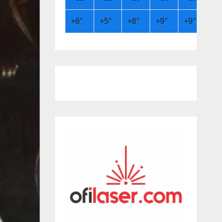
+
6°
+
5°
+
8°
+
9°
+
9°
+
6