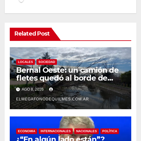
Related Post
LOCALES
SOCIEDAD
Bernal Oeste: un camión de
fletes quedó al borde de
caer al arroyo Las Piedras
AGO 8, 2026
ELMEGAFONODEQUILMES.COM.AR
ECONOMIA
INTERNACIONALES
NACIONALES
POLÍTICA
¿“En algún lado están”?