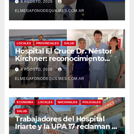
8 AGOSTO, 2026
responde con una risita
ELMEGAFONODEQUILMES.COM.AR
LOCALES
PROVINCIALES
SALUD
Hospital El Cruce Dr. Néstor
Kirchner: reconocimiento
internacional a la calidad de
8 AGOSTO, 2026
su atención
ELMEGAFONODEQUILMES.COM.AR
ECONOMIA
LOCALES
NACIONALES
POLICIALES
SALUD
Trabajadores del Hospital
Iriarte y la UPA 17 reclaman el
pase a planta de becarios y