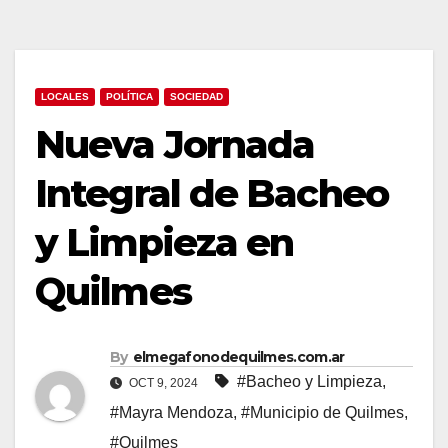
LOCALES
POLÍTICA
SOCIEDAD
Nueva Jornada
Integral de Bacheo
y Limpieza en
Quilmes
By
elmegafonodequilmes.com.ar
#Bacheo y Limpieza
,
OCT 9, 2024
#Mayra Mendoza
,
#Municipio de Quilmes
,
#Quilmes