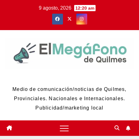
Skip
9 agosto, 2026
12:20 am
to
content
El Megáfono de Quilmes
Medio de comunicación/noticias de Quilmes,
Provinciales. Nacionales e Internacionales.
Publicidad/marketing local