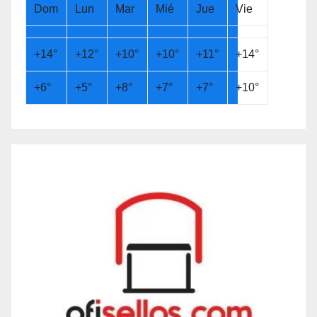
Dom
Lun
Mar
Mié
Jue
Vie
+
14°
+
12°
+
10°
+
10°
+
11°
+
14°
+
6°
+
5°
+
8°
+
7°
+
7°
+
10°