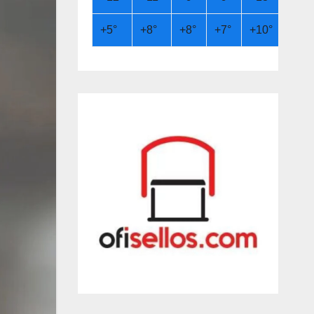
+
5°
+
8°
+
8°
+
7°
+
10°
+
13°