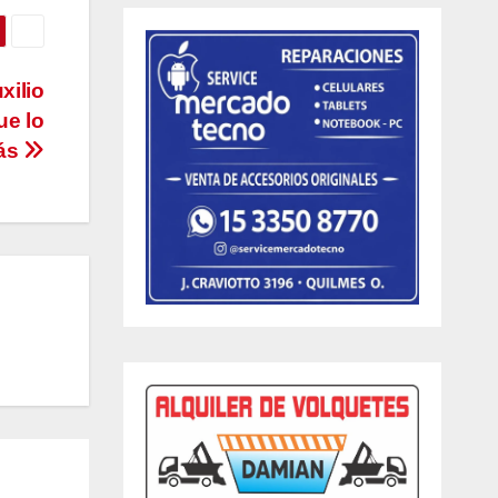
xilio
ue lo
más