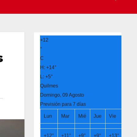
+
12
°
s
C
H:
+
14°
L:
+
5°
Quilmes
Domingo, 09 Agosto
Previsión para 7 días
Lun
Mar
Mié
Jue
Vie
Sáb
+
12°
+
11°
+
9°
+
9°
+
13°
+
14°