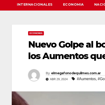
INTERNACIONALES
ECONOMIA
NACI
ECONOMIA
Nuevo Golpe al bo
los Aumentos qu
By
elmegafonodequilmes.com.ar
#Aumentos
,
#Gol
ABR 29, 2024