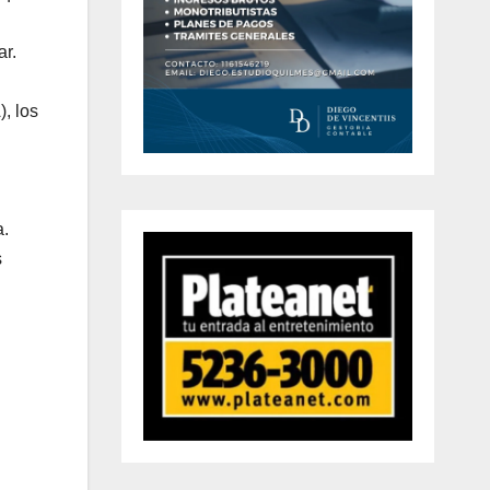
ar.
, los
a.
s