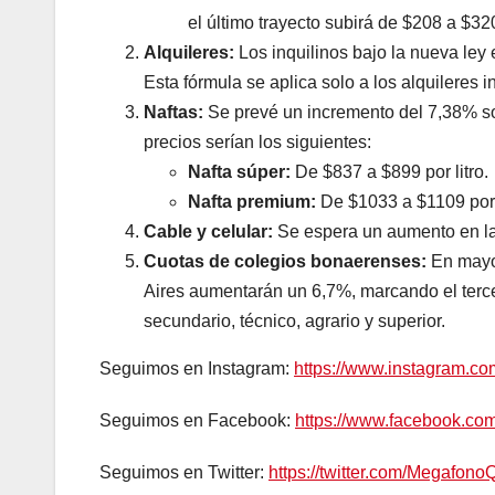
el último trayecto subirá de $208 a $32
Alquileres:
Los inquilinos bajo la nueva ley
Esta fórmula se aplica solo a los alquileres i
Naftas:
Se prevé un incremento del 7,38% so
precios serían los siguientes:
Nafta súper:
De $837 a $899 por litro.
Nafta premium:
De $1033 a $1109 por l
Cable y celular:
Se espera un aumento en las
Cuotas de colegios bonaerenses:
En mayo,
Aires aumentarán un 6,7%, marcando el tercer 
secundario, técnico, agrario y superior.
Seguimos en Instagram:
https://www.instagram.c
Seguimos en Facebook:
https://www.facebook.c
Seguimos en Twitter:
https://twitter.com/Megafono