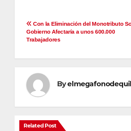
Navegación
Con la Eliminación del Monotributo Soc
Gobierno Afectaría a unos 600.000
de
Trabajadores
entradas
By
elmegafonodequi
Related Post