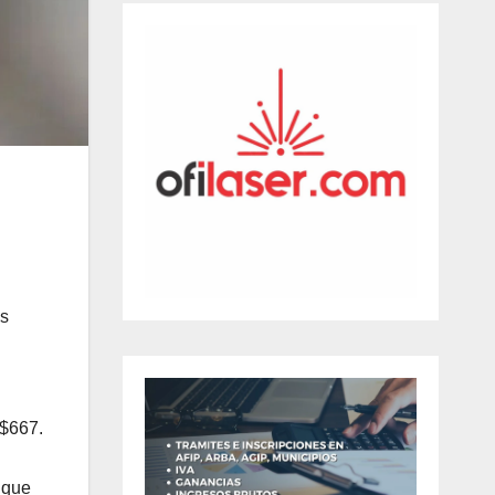
os
 $667.
 que