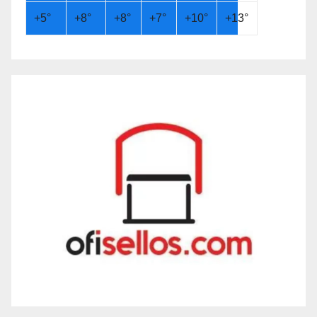
+
5°
+
8°
+
8°
+
7°
+
10°
+
13°