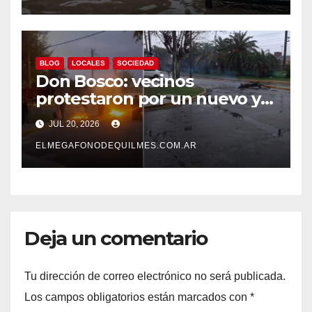
BLOG
LOCALES
SOCIEDAD
Don Bosco: vecinos
protestaron por un nuevo y
prolongado corte de luz tras
JUL 20, 2026
inundarse una cámara de
Edesur
ELMEGAFONODEQUILMES.COM.AR
Deja un comentario
Tu dirección de correo electrónico no será publicada.
Los campos obligatorios están marcados con
*