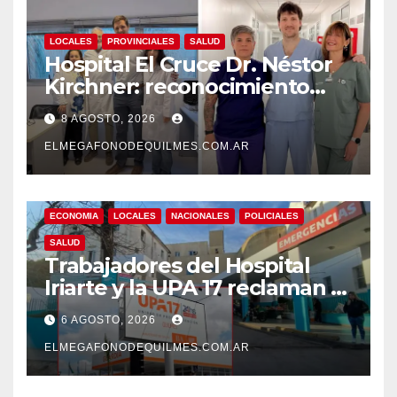
LOCALES
PROVINCIALES
SALUD
Hospital El Cruce Dr. Néstor
Kirchner: reconocimiento
internacional a la calidad de
8 AGOSTO, 2026
su atención
ELMEGAFONODEQUILMES.COM.AR
ECONOMIA
LOCALES
NACIONALES
POLICIALES
SALUD
Trabajadores del Hospital
Iriarte y la UPA 17 reclaman el
pase a planta de becarios y
6 AGOSTO, 2026
mejoras laborales
ELMEGAFONODEQUILMES.COM.AR