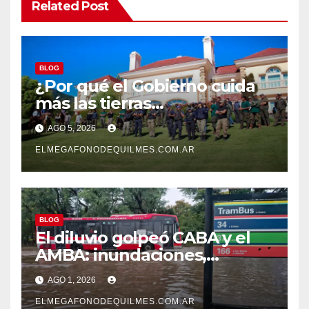
Related Post
BLOG
¿Por qué el Gobierno cuida
más las tierras
extranjerizadas que el
AGO 5, 2026
patrimonio de todos los
argentinos?
ELMEGAFONODEQUILMES.COM.AR
BLOG
El diluvio golpeó CABA y el
AMBA: inundaciones,
destrozos y más de 60 mil
AGO 1, 2026
usuarios sin luz
ELMEGAFONODEQUILMES.COM.AR