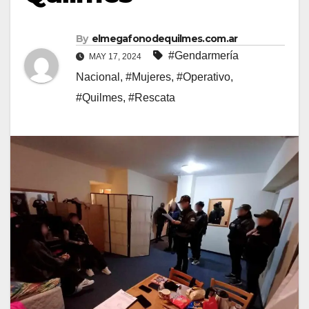
By
elmegafonodequilmes.com.ar
#Gendarmería
MAY 17, 2024
Nacional
,
#Mujeres
,
#Operativo
,
#Quilmes
,
#Rescata