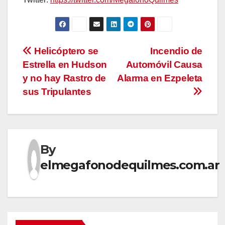
Navegación
Helicóptero se
Incendio de
Estrella en Hudson
Automóvil Causa
de
y no hay Rastro de
Alarma en Ezpeleta
entradas
sus Tripulantes
By
elmegafonodequilmes.com.ar