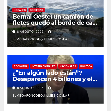
LOCALES
SOCIEDAD
Bernal Oeste: un camión de
fletes quedó al borde de caer
al arroyo Las Piedras
8 AGOSTO, 2026
ELMEGAFONODEQUILMES.COM.AR
ECONOMIA
INTERNACIONALES
NACIONALES
POLÍTICA
¿“En algún lado están”?
Desaparecen 4 billones y el
presidente del BCRA
8 AGOSTO, 2026
responde con una risita
ELMEGAFONODEQUILMES.COM.AR