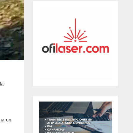
da
enaron