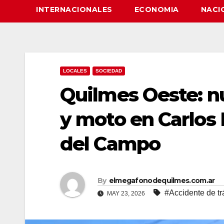
INTERNACIONALES
ECONOMIA
NACI
LOCALES
SOCIEDAD
Quilmes Oeste: n
y moto en Carlos 
del Campo
By
elmegafonodequilmes.com.ar
#Accidente de tr
MAY 23, 2026