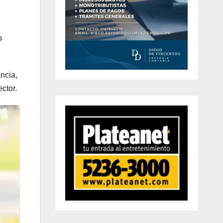
o
ancia,
ctor.