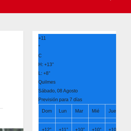
+
11
°
C
H:
+
13°
L:
+
8°
Quilmes
Sábado, 08 Agosto
Previsión para 7 días
Dom
Lun
Mar
Mié
Jue
Vi
+
12°
+
11°
+
10°
+
10°
+
10°
+
1