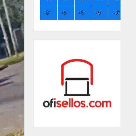
+
6°
+
5°
+
8°
+
9°
+
9°
+
6