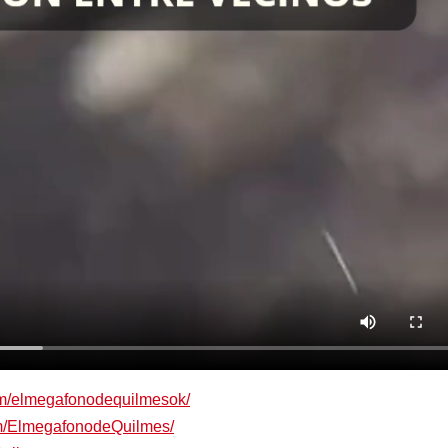
om/elmegafonodequilmesok/
om/ElmegafonodeQuilmes/