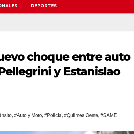
ONALES
DEPORTES
uevo choque entre auto
Pellegrini y Estanislao
ánsito
,
#Auto y Moto
,
#Policía
,
#Quilmes Oeste
,
#SAME