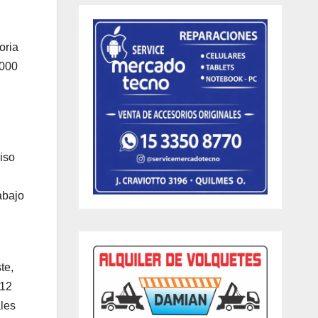
oria
.000
iso
abajo
te,
 12
ales