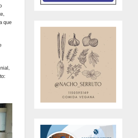
o
te,
 a que
e
nial,
to: