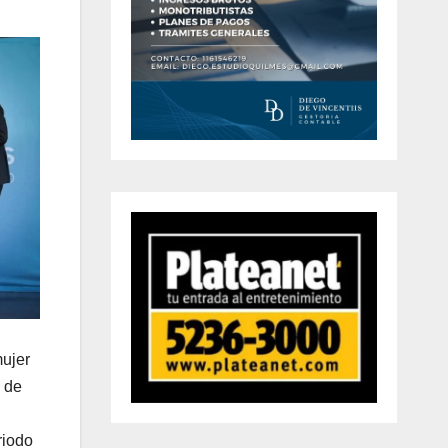
mujer
6 de
riodo