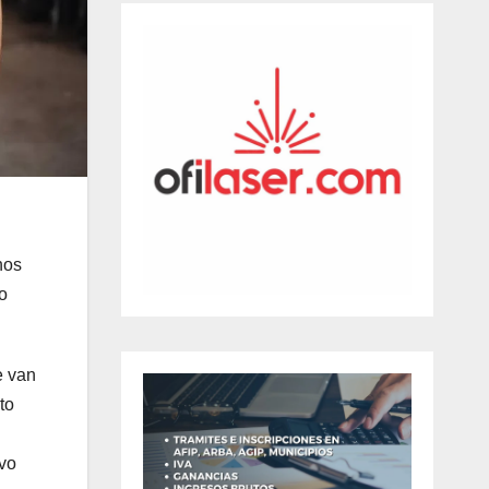
nos
o
e van
to
uvo