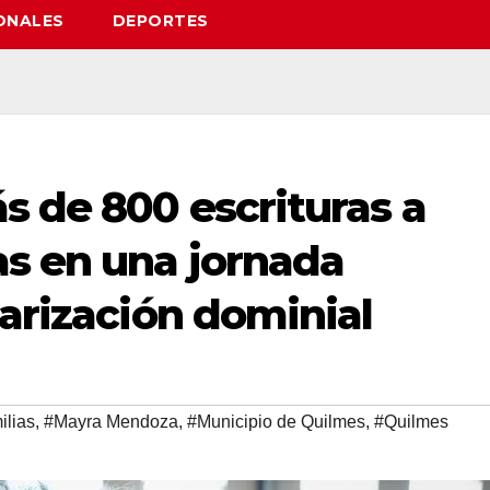
ONALES
DEPORTES
s de 800 escrituras a
as en una jornada
larización dominial
ilias
,
#Mayra Mendoza
,
#Municipio de Quilmes
,
#Quilmes