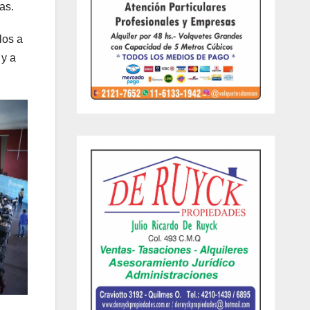
as.
los a
 y a
: