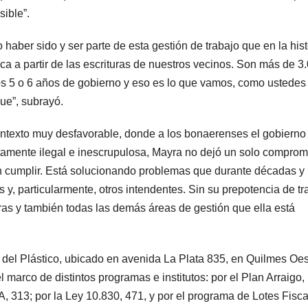
sible”.
haber sido y ser parte de esta gestión de trabajo que en la hist
ca a partir de las escrituras de nuestros vecinos. Son más de 3
tos 5 o 6 años de gobierno y eso es lo que vamos, como ustedes
ue”, subrayó.
ontexto muy desfavorable, donde a los bonaerenses el gobierno
amente ilegal e inescrupulosa, Mayra no dejó un solo comprom
in cumplir. Está solucionando problemas que durante décadas y
 y, particularmente, otros intendentes. Sin su prepotencia de tr
uras y también todas las demás áreas de gestión que ella está
o del Plástico, ubicado en avenida La Plata 835, en Quilmes Oes
l marco de distintos programas e institutos: por el Plan Arraigo,
BA, 313; por la Ley 10.830, 471, y por el programa de Lotes Fisc