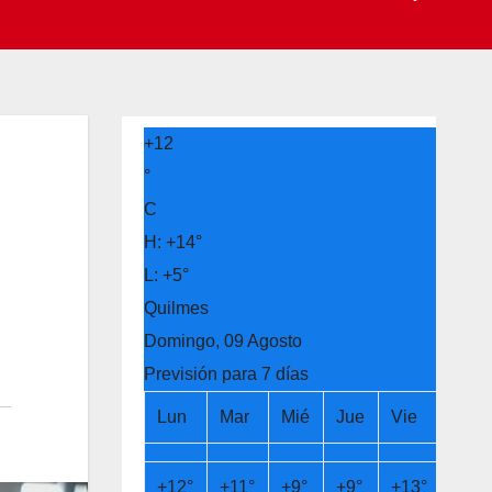
+
12
°
C
H:
+
14°
L:
+
5°
Quilmes
Domingo, 09 Agosto
Previsión para 7 días
Lun
Mar
Mié
Jue
Vie
Sáb
+
12°
+
11°
+
9°
+
9°
+
13°
+
14°