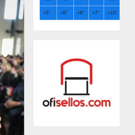
+
5°
+
8°
+
8°
+
7°
+
10°
+
13°