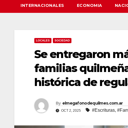
INTERNACIONALES
ECONOMIA
NACI
LOCALES
SOCIEDAD
Se entregaron má
familias quilmeñ
histórica de regu
By
elmegafonodequilmes.com.ar
#Escrituras
,
#Fam
OCT 2, 2025