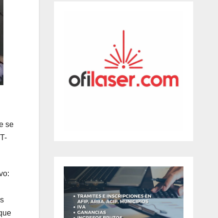
e se
T-
vo:
os
 que