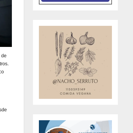
l de
tros.
co
esde