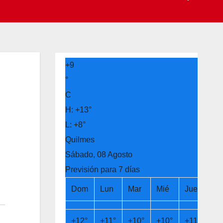
+
9
°
C
H:
+
13°
L:
+
8°
Quilmes
Sábado, 08 Agosto
Previsión para 7 días
Dom
Lun
Mar
Mié
Jue
Vi
+
12°
+
11°
+
10°
+
10°
+
11°
+
1