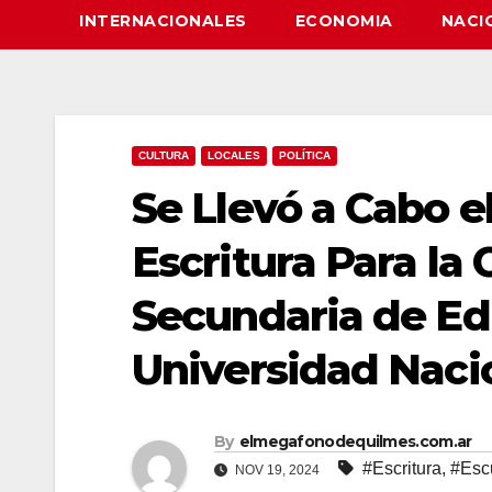
INTERNACIONALES
ECONOMIA
NACI
CULTURA
LOCALES
POLÍTICA
Se Llevó a Cabo e
Escritura Para la 
Secundaria de Ed
Universidad Naci
By
elmegafonodequilmes.com.ar
#Escritura
,
#Esc
NOV 19, 2024