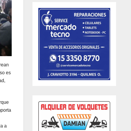
crean
eso es
ad,
orque
mporta
va a