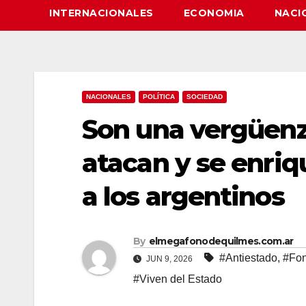
INTERNACIONALES
ECONOMIA
NACI
NACIONALES
POLÍTICA
SOCIEDAD
Son una vergüenza
atacan y se enri
a los argentinos
By
elmegafonodequilmes.com.ar
#Antiestado
,
#Fon
JUN 9, 2026
#Viven del Estado