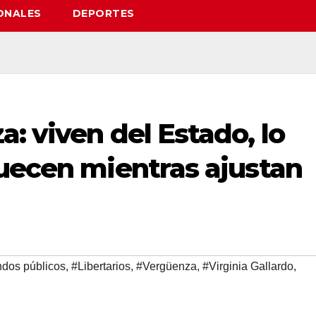
ONALES
DEPORTES
: viven del Estado, lo
quecen mientras ajustan
dos públicos
,
#Libertarios
,
#Vergüenza
,
#Virginia Gallardo
,