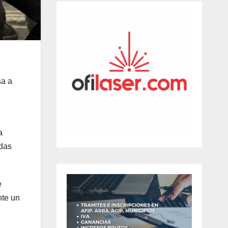
sa a
a
adas
e
nte un