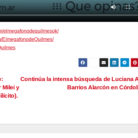
om/elmegafonodequilmesok/
om/ElmegafonodeQuilmes/
Quilmes
e:
Continúa la intensa búsqueda de Luciana 
 Milei y
Barrios Alarcón en Córd
ícito).