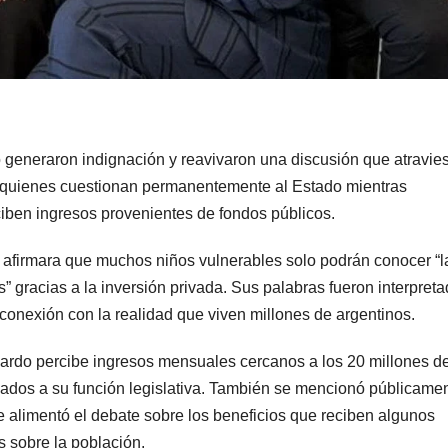
o generaron indignación y reavivaron una discusión que atravie
re quienes cuestionan permanentemente al Estado mientras
rciben ingresos provenientes de fondos públicos.
a afirmara que muchos niños vulnerables solo podrán conocer “l
gracias a la inversión privada. Sus palabras fueron interpret
nexión con la realidad que viven millones de argentinos.
llardo percibe ingresos mensuales cercanos a los 20 millones d
culados a su función legislativa. También se mencionó públicame
e alimentó el debate sobre los beneficios que reciben algunos
s sobre la población.