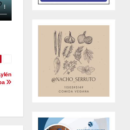
Aylén
oba