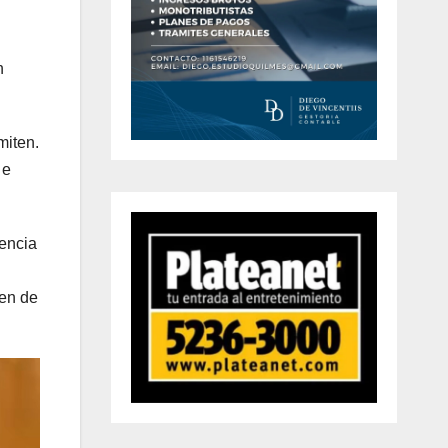
n
miten.
 e
gencia
ven de