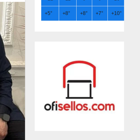
+
5°
+
8°
+
8°
+
7°
+
10°
+
13°