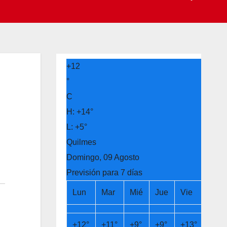
+
12
°
C
H:
+
14°
L:
+
5°
Quilmes
Domingo, 09 Agosto
Previsión para 7 días
Lun
Mar
Mié
Jue
Vie
Sáb
+
12°
+
11°
+
9°
+
9°
+
13°
+
14°