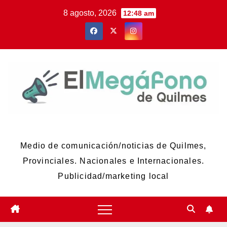
Skip
8 agosto, 2026
12:48 am
to
content
El Megáfono de Quilmes
Medio de comunicación/noticias de Quilmes,
Provinciales. Nacionales e Internacionales.
Publicidad/marketing local