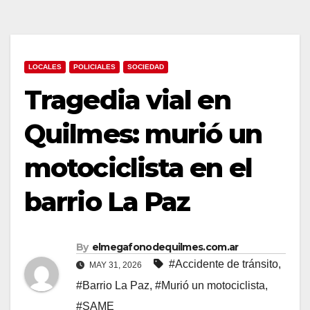
LOCALES
POLICIALES
SOCIEDAD
Tragedia vial en
Quilmes: murió un
motociclista en el
barrio La Paz
By
elmegafonodequilmes.com.ar
#Accidente de tránsito
,
MAY 31, 2026
#Barrio La Paz
,
#Murió un motociclista
,
#SAME