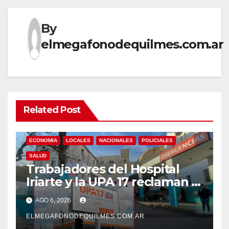
By
elmegafonodequilmes.com.ar
Related Post
ECONOMIA
LOCALES
NACIONALES
POLICIALES
SALUD
Trabajadores del Hospital
Iriarte y la UPA 17 reclaman el
pase a planta de becarios y
AGO 6, 2026
mejoras laborales
ELMEGAFONODEQUILMES.COM.AR