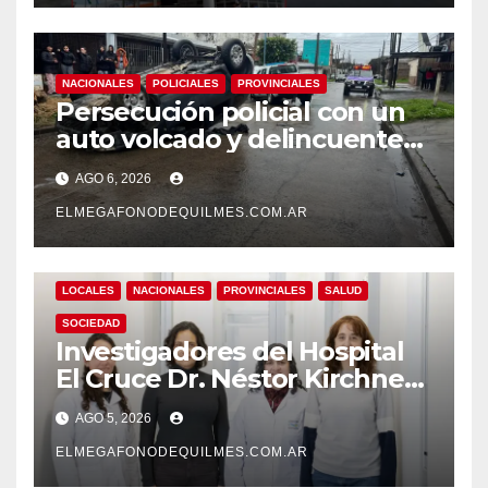
NACIONALES
POLICIALES
PROVINCIALES
Persecución policial con un
auto volcado y delincuentes
detenidos en San Francisco
AGO 6, 2026
Solano
ELMEGAFONODEQUILMES.COM.AR
LOCALES
NACIONALES
PROVINCIALES
SALUD
SOCIEDAD
Investigadores del Hospital
El Cruce Dr. Néstor Kirchner
desarrollan un estudio
AGO 5, 2026
pionero sobre el
envejecimiento cerebral y las
ELMEGAFONODEQUILMES.COM.AR
demencias