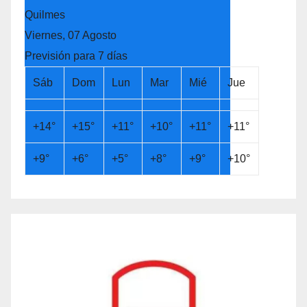
Quilmes
Viernes, 07 Agosto
Previsión para 7 días
Sáb
Dom
Lun
Mar
Mié
Jue
+
14°
+
15°
+
11°
+
10°
+
11°
+
11°
+
9°
+
6°
+
5°
+
8°
+
9°
+
10°