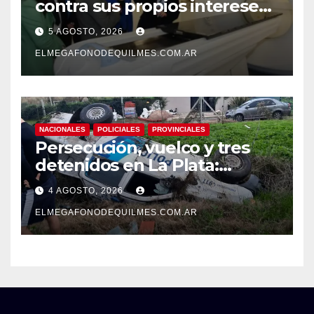
contra sus propios intereses.
Una Sociedad atrapada en la
5 AGOSTO, 2026
grieta
ELMEGAFONODEQUILMES.COM.AR
NACIONALES
POLICIALES
PROVINCIALES
Persecución, vuelco y tres
detenidos en La Plata:
recuperaron motos robadas
4 AGOSTO, 2026
tras un operativo policial
ELMEGAFONODEQUILMES.COM.AR