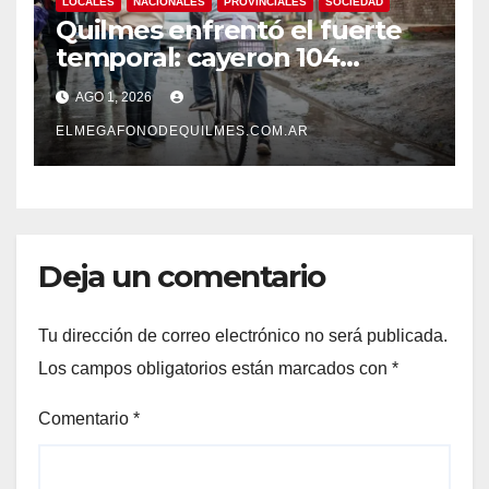
LOCALES
NACIONALES
PROVINCIALES
SOCIEDAD
Quilmes enfrentó el fuerte
temporal: cayeron 104
milímetros de lluvia en 24
AGO 1, 2026
horas.
ELMEGAFONODEQUILMES.COM.AR
Deja un comentario
Tu dirección de correo electrónico no será publicada.
Los campos obligatorios están marcados con
*
Comentario
*