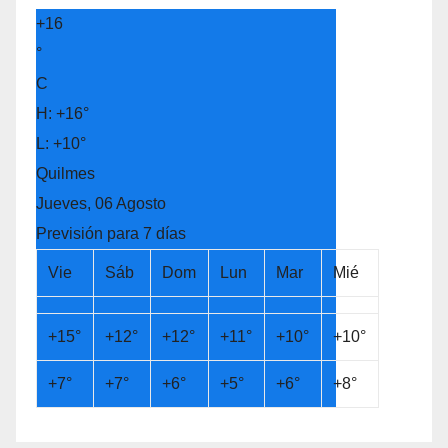
+
16
°
C
H:
+
16°
L:
+
10°
Quilmes
Jueves, 06 Agosto
Previsión para 7 días
Vie
Sáb
Dom
Lun
Mar
Mié
+
15°
+
12°
+
12°
+
11°
+
10°
+
10°
+
7°
+
7°
+
6°
+
5°
+
6°
+
8°