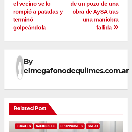
de
el vecino se lo
de un pozo de una
entradas
rompió a patadas y
obra de AySA tras
terminó
una maniobra
golpeándola
fallida
By
elmegafonodequilmes.com.ar
Related Post
LOCALES
NACIONALES
PROVINCIALES
SALUD