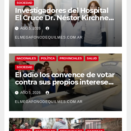
SOCIEDAD
Investigadores del Hospital
El Cruce Dr. Néstor Kirchner
desarrollan un estudio
AGO 5, 2026
pionero sobre el
envejecimiento cerebral y las
ELMEGAFONODEQUILMES.COM.AR
demencias
NACIONALES
POLÍTICA
PROVINCIALES
SALUD
SOCIEDAD
El odio los convence de votar
contra sus propios intereses.
Una Sociedad atrapada en la
AGO 5, 2026
grieta
ELMEGAFONODEQUILMES.COM.AR