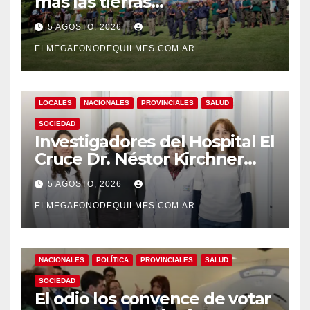
más las tierras
extranjerizadas que el
5 AGOSTO, 2026
patrimonio de todos los
argentinos?
ELMEGAFONODEQUILMES.COM.AR
LOCALES
NACIONALES
PROVINCIALES
SALUD
SOCIEDAD
Investigadores del Hospital El
Cruce Dr. Néstor Kirchner
desarrollan un estudio
5 AGOSTO, 2026
pionero sobre el
envejecimiento cerebral y las
ELMEGAFONODEQUILMES.COM.AR
demencias
NACIONALES
POLÍTICA
PROVINCIALES
SALUD
SOCIEDAD
El odio los convence de votar