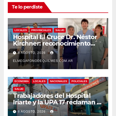
Te lo perdiste
LOCALES
PROVINCIALES
SALUD
Hospital El Cruce Dr. Néstor
Kirchner: reconocimiento
internacional a la calidad de
8 AGOSTO, 2026
su atención
ELMEGAFONODEQUILMES.COM.AR
ECONOMIA
LOCALES
NACIONALES
POLICIALES
SALUD
Trabajadores del Hospital
Iriarte y la UPA 17 reclaman el
pase a planta de becarios y
6 AGOSTO, 2026
mejoras laborales