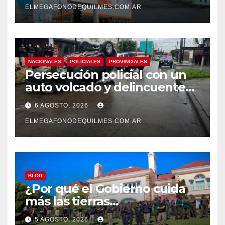
ELMEGAFONODEQUILMES.COM.AR
NACIONALES
POLICIALES
PROVINCIALES
Persecución policial con un
auto volcado y delincuentes
detenidos en San Francisco
6 AGOSTO, 2026
Solano
ELMEGAFONODEQUILMES.COM.AR
BLOG
¿Por qué el Gobierno cuida
más las tierras
extranjerizadas que el
5 AGOSTO, 2026