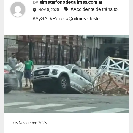
By
elmegafonodequilmes.com.ar
#Accidente de tránsito
,
NOV 5, 2025
#AySA
,
#Pozo
,
#Quilmes Oeste
05 Noviembre 2025