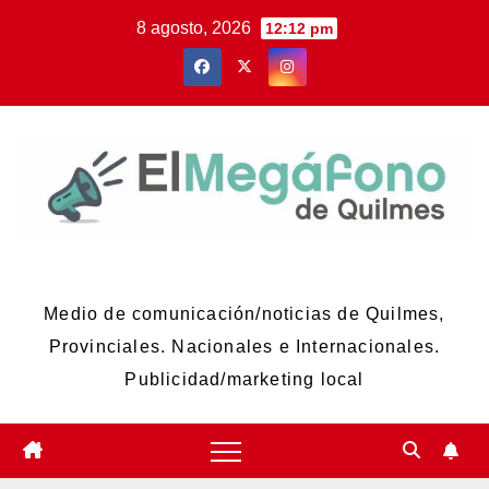
Skip
8 agosto, 2026
12:12 pm
to
content
El Megáfono de Quilmes
Medio de comunicación/noticias de Quilmes,
Provinciales. Nacionales e Internacionales.
Publicidad/marketing local