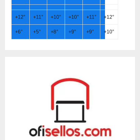
+
12°
+
11°
+
10°
+
10°
+
11°
+
12°
+
6°
+
5°
+
8°
+
9°
+
9°
+
10°