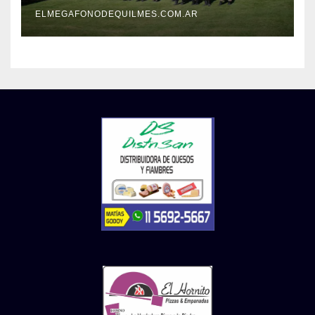
patrimonio de todos los
argentinos?
ELMEGAFONODEQUILMES.COM.AR