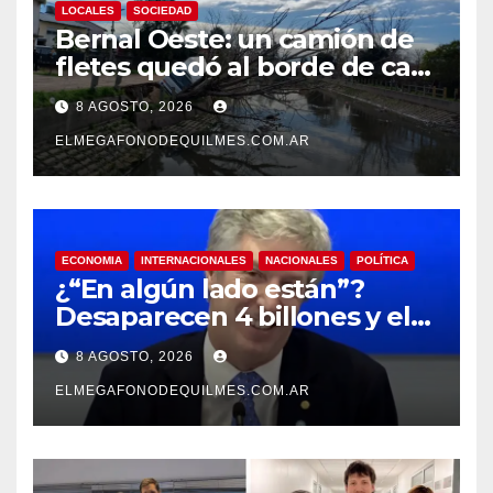
LOCALES
SOCIEDAD
Bernal Oeste: un camión de
fletes quedó al borde de caer
al arroyo Las Piedras
8 AGOSTO, 2026
ELMEGAFONODEQUILMES.COM.AR
ECONOMIA
INTERNACIONALES
NACIONALES
POLÍTICA
¿“En algún lado están”?
Desaparecen 4 billones y el
presidente del BCRA
8 AGOSTO, 2026
responde con una risita
ELMEGAFONODEQUILMES.COM.AR