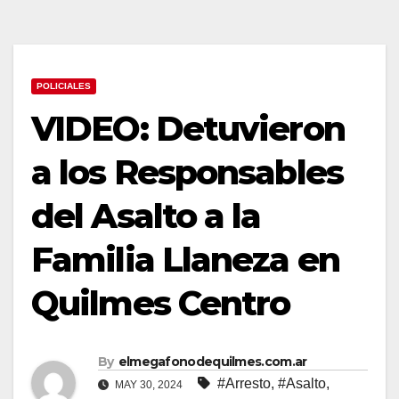
POLICIALES
VIDEO: Detuvieron
a los Responsables
del Asalto a la
Familia Llaneza en
Quilmes Centro
By
elmegafonodequilmes.com.ar
#Arresto
,
#Asalto
,
MAY 30, 2024