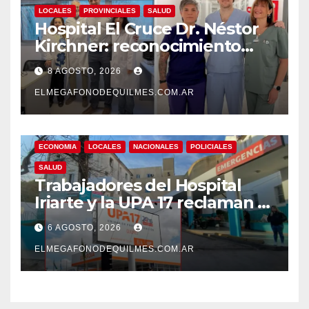
LOCALES
PROVINCIALES
SALUD
Hospital El Cruce Dr. Néstor
Kirchner: reconocimiento
internacional a la calidad de
8 AGOSTO, 2026
su atención
ELMEGAFONODEQUILMES.COM.AR
ECONOMIA
LOCALES
NACIONALES
POLICIALES
SALUD
Trabajadores del Hospital
Iriarte y la UPA 17 reclaman el
pase a planta de becarios y
6 AGOSTO, 2026
mejoras laborales
ELMEGAFONODEQUILMES.COM.AR