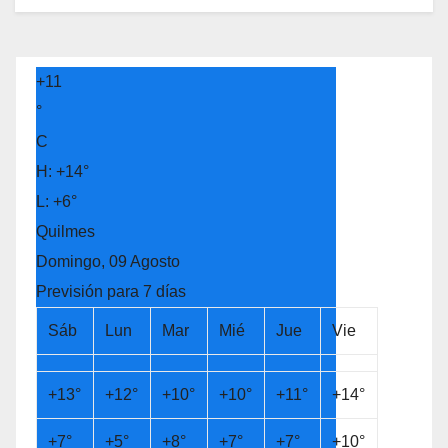
+
11
°
C
H:
+
14°
L:
+
6°
Quilmes
Domingo, 09 Agosto
Previsión para 7 días
Sáb
Lun
Mar
Mié
Jue
Vie
+
13°
+
12°
+
10°
+
10°
+
11°
+
14°
+
7°
+
5°
+
8°
+
7°
+
7°
+
10°