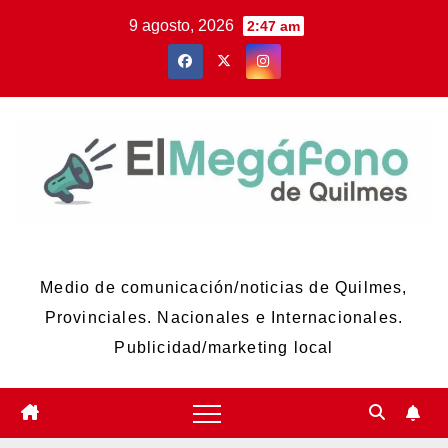
Skip
9 agosto, 2026
2:47 am
to
content
El Megáfono de Quilmes
Medio de comunicación/noticias de Quilmes,
Provinciales. Nacionales e Internacionales.
Publicidad/marketing local