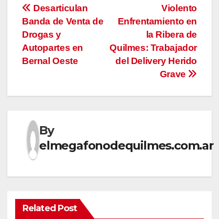
Navegación
Desarticulan
Violento
Banda de Venta de
Enfrentamiento en
de
Drogas y
la Ribera de
entradas
Autopartes en
Quilmes: Trabajador
Bernal Oeste
del Delivery Herido
Grave
By
elmegafonodequilmes.com.ar
Related Post