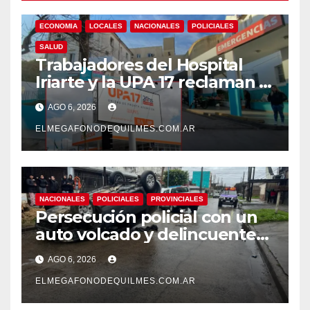
ECONOMIA
LOCALES
NACIONALES
POLICIALES
SALUD
Trabajadores del Hospital
Iriarte y la UPA 17 reclaman el
pase a planta de becarios y
AGO 6, 2026
mejoras laborales
ELMEGAFONODEQUILMES.COM.AR
NACIONALES
POLICIALES
PROVINCIALES
Persecución policial con un
auto volcado y delincuentes
detenidos en San Francisco
AGO 6, 2026
Solano
ELMEGAFONODEQUILMES.COM.AR