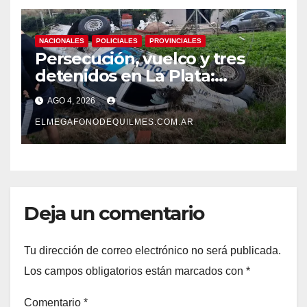
NACIONALES
POLICIALES
PROVINCIALES
Persecución, vuelco y tres
detenidos en La Plata:
recuperaron motos robadas
AGO 4, 2026
tras un operativo policial
ELMEGAFONODEQUILMES.COM.AR
Deja un comentario
Tu dirección de correo electrónico no será publicada.
Los campos obligatorios están marcados con
*
Comentario
*