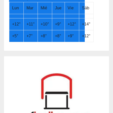
Lun
Mar
Mié
Jue
Vie
Sáb
+
12°
+
11°
+
10°
+
9°
+
12°
+
14°
+
5°
+
7°
+
8°
+
8°
+
9°
+
12°