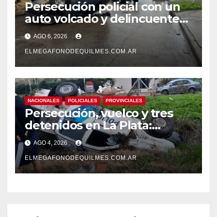
Persecución policial con un
auto volcado y delincuentes
detenidos en San Francisco
AGO 6, 2026
Solano
ELMEGAFONODEQUILMES.COM.AR
NACIONALES
POLICIALES
PROVINCIALES
Persecución, vuelco y tres
detenidos en La Plata:
recuperaron motos robadas
AGO 4, 2026
tras un operativo policial
ELMEGAFONODEQUILMES.COM.AR