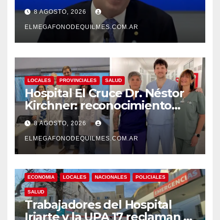
presidente del BCRA
8 AGOSTO, 2026
responde con una risita
ELMEGAFONODEQUILMES.COM.AR
LOCALES
PROVINCIALES
SALUD
Hospital El Cruce Dr. Néstor
Kirchner: reconocimiento
internacional a la calidad de
8 AGOSTO, 2026
su atención
ELMEGAFONODEQUILMES.COM.AR
ECONOMIA
LOCALES
NACIONALES
POLICIALES
SALUD
Trabajadores del Hospital
Iriarte y la UPA 17 reclaman el