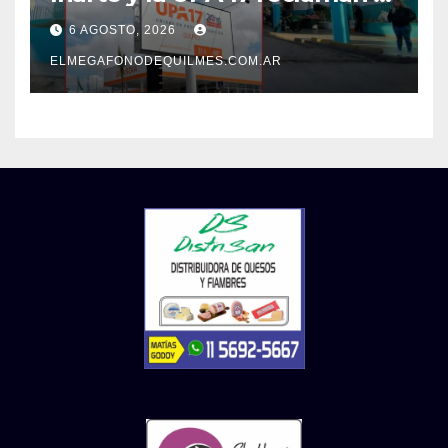
pase a planta de becarios y
6 AGOSTO, 2026
mejoras laborales
ELMEGAFONODEQUILMES.COM.AR