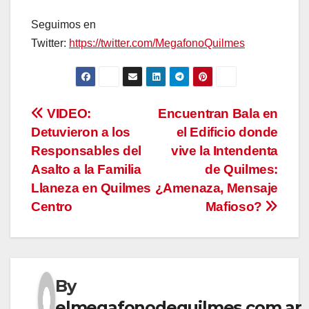
Seguimos en
Twitter:
https://twitter.com/MegafonoQuilmes
Navegación
VIDEO:
Encuentran Bala en
Detuvieron a los
el Edificio donde
de
Responsables del
vive la Intendenta
entradas
Asalto a la Familia
de Quilmes:
Llaneza en Quilmes
¿Amenaza, Mensaje
Centro
Mafioso?
By
elmegafonodequilmes.com.ar