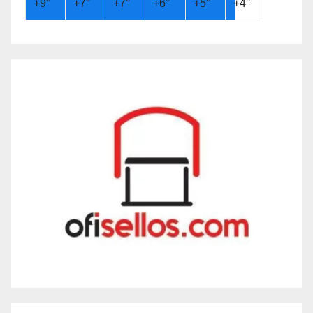
+
9°
+
7°
+
7°
+
6°
+
5°
+
4°