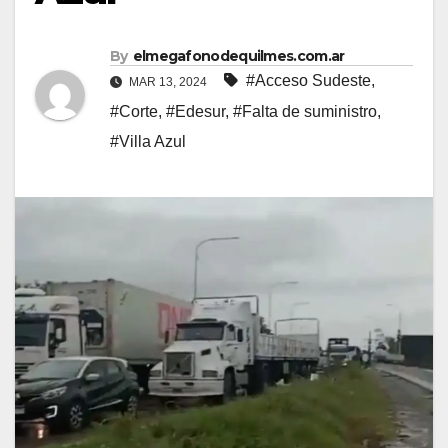
By
elmegafonodequilmes.com.ar
#Acceso Sudeste
,
MAR 13, 2024
#Corte
,
#Edesur
,
#Falta de suministro
,
#Villa Azul