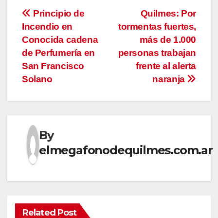
Navegación
Principio de
Quilmes: Por
Incendio en
tormentas fuertes,
de
Conocida cadena
más de 1.000
entradas
de Perfumería en
personas trabajan
San Francisco
frente al alerta
Solano
naranja
By
elmegafonodequilmes.com.ar
Related Post