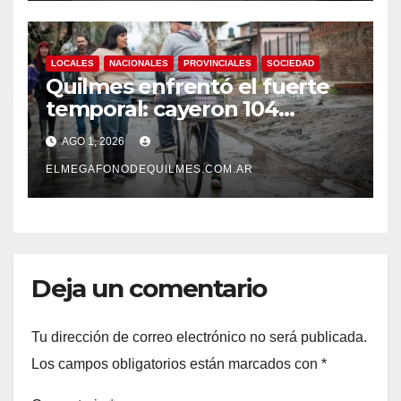
LOCALES
NACIONALES
PROVINCIALES
SOCIEDAD
Quilmes enfrentó el fuerte
temporal: cayeron 104
milímetros de lluvia en 24
AGO 1, 2026
horas.
ELMEGAFONODEQUILMES.COM.AR
Deja un comentario
Tu dirección de correo electrónico no será publicada.
Los campos obligatorios están marcados con
*