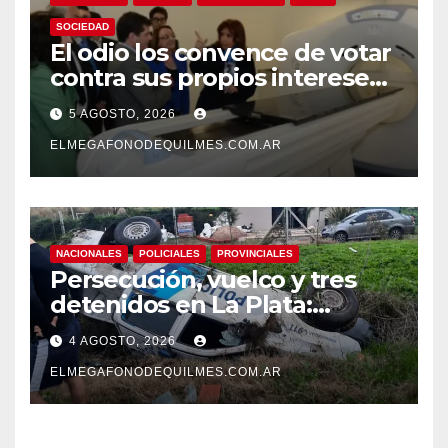
SOCIEDAD
El odio los convence de votar
contra sus propios intereses.
Una Sociedad atrapada en la
5 AGOSTO, 2026
grieta
ELMEGAFONODEQUILMES.COM.AR
NACIONALES
POLICIALES
PROVINCIALES
Persecución, vuelco y tres
detenidos en La Plata:
recuperaron motos robadas
4 AGOSTO, 2026
tras un operativo policial
ELMEGAFONODEQUILMES.COM.AR