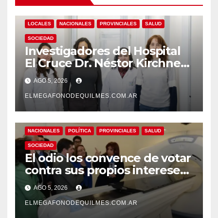
LOCALES
NACIONALES
PROVINCIALES
SALUD
SOCIEDAD
Investigadores del Hospital
El Cruce Dr. Néstor Kirchner
desarrollan un estudio
AGO 5, 2026
pionero sobre el
envejecimiento cerebral y las
ELMEGAFONODEQUILMES.COM.AR
demencias
NACIONALES
POLÍTICA
PROVINCIALES
SALUD
SOCIEDAD
El odio los convence de votar
contra sus propios intereses.
Una Sociedad atrapada en la
AGO 5, 2026
grieta
ELMEGAFONODEQUILMES.COM.AR