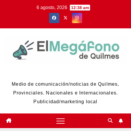
Skip
6 agosto, 2026
12:38 am
to
content
El Megáfono de Quilmes
Medio de comunicación/noticias de Quilmes,
Provinciales. Nacionales e Internacionales.
Publicidad/marketing local