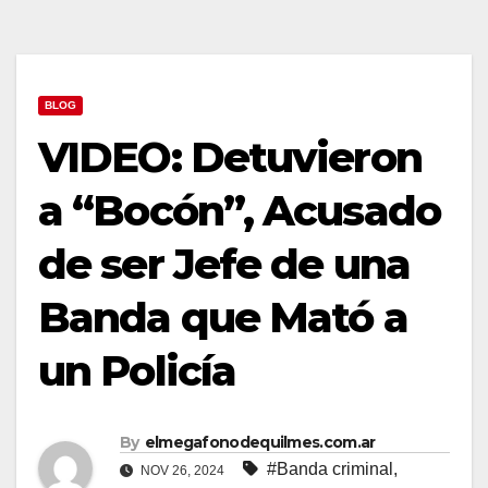
BLOG
VIDEO: Detuvieron
a “Bocón”, Acusado
de ser Jefe de una
Banda que Mató a
un Policía
By
elmegafonodequilmes.com.ar
#Banda criminal
,
NOV 26, 2024