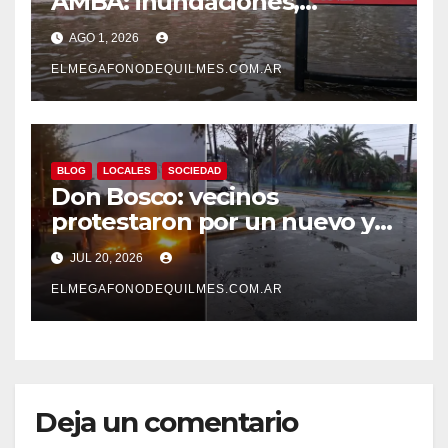
AMBA: inundaciones,
destrozos y más de 60 mil
AGO 1, 2026
usuarios sin luz
ELMEGAFONODEQUILMES.COM.AR
BLOG
LOCALES
SOCIEDAD
Don Bosco: vecinos
protestaron por un nuevo y
prolongado corte de luz tras
JUL 20, 2026
inundarse una cámara de
Edesur
ELMEGAFONODEQUILMES.COM.AR
Deja un comentario