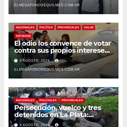
pionero sobre el
envejecimiento cerebral y las
ELMEGAFONODEQUILMES.COM.AR
demencias
NACIONALES
POLÍTICA
PROVINCIALES
SALUD
SOCIEDAD
El odio los convence de votar
contra sus propios intereses.
Una Sociedad atrapada en la
5 AGOSTO, 2026
grieta
ELMEGAFONODEQUILMES.COM.AR
NACIONALES
POLICIALES
PROVINCIALES
Persecución, vuelco y tres
detenidos en La Plata:
recuperaron motos robadas
4 AGOSTO, 2026