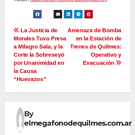
Navegación
La Justicia de
Amenaza de Bomba
Morales Tuvo Presa
en la Estación de
de
a Milagro Sala, y la
Trenes de Quilmes:
entradas
Corte la Sobreseyó
Operativo y
por Unanimidad en
Evacuación
la Causa
“Huevazos”
By
elmegafonodequilmes.com.ar