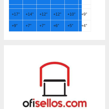
+
17°
+
14°
+
12°
+
12°
+
10°
+
9°
+
9°
+
7°
+
7°
+
6°
+
5°
+
4°